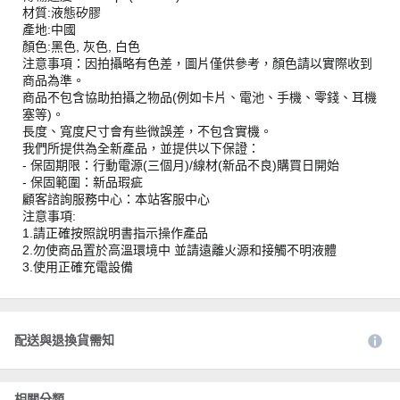
材質:液態矽膠
產地:中國
顏色:黑色, 灰色, 白色
注意事項：因拍攝略有色差，圖片僅供參考，顏色請以實際收到
商品為準。
商品不包含協助拍攝之物品(例如卡片、電池、手機、零錢、耳機
塞等)。
長度、寬度尺寸會有些微誤差，不包含實機。
我們所提供為全新產品，並提供以下保證：
- 保固期限：行動電源(三個月)/線材(新品不良)購買日開始
- 保固範圍：新品瑕疵
顧客諮詢服務中心：本站客服中心
注意事項:
1.請正確按照說明書指示操作產品
2.勿使商品置於高溫環境中 並請遠離火源和接觸不明液體
3.使用正確充電設備
配送與退換貨需知
相關分類