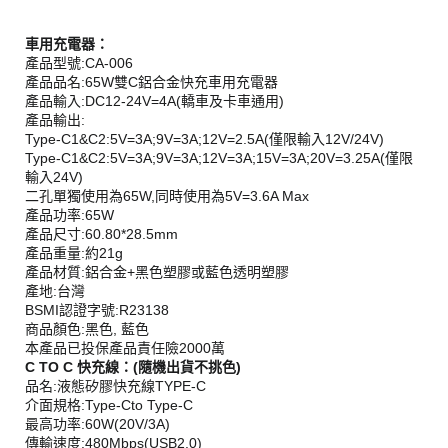
車用充電器：
產品型號:CA-006
產品品名:65W雙C鋁合金快充車用充電器
產品輸入:DC12-24V=4A(轎車及卡車通用)
產品輸出:
Type-C1&C2:5V=3A;9V=3A;12V=2.5A(僅限輸入12V/24V)
Type-C1&C2:5V=3A;9V=3A;12V=3A;15V=3A;20V=3.25A(僅限
輸入24V)
二孔單獨使用為65W,同時使用為5V=3.6A Max
產品功率:65W
產品尺寸:60.80*28.5mm
產品重量:約21g
產品材質:鋁合金+黑色塑膠或藍色透明塑膠
產地:台灣
BSMI認證字號:R23138
商品顏色:黑色, 藍色
本產品已投保產品責任險2000萬
C TO C 快充線：(隨機出貨不挑色)
品名:液態矽膠快充線TYPE-C
介面規格:Type-Cto Type-C
最高功率:60W(20V/3A)
傳輸速度:480Mbps(USB2.0)