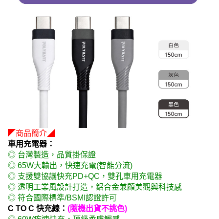
◤商品簡介◢
車用充電器：
◎ 台灣製造，品質掛保證
◎ 65W大輸出，快速充電(智能分流)
◎ 支援雙協議快充PD+QC，雙孔車用充電器
◎ 透明工業風設計打造，鋁合金兼顧美觀與科技感
◎ 符合國際標準/BSMI認證許可
C TO C 快充線：
(隨機出貨不挑色)