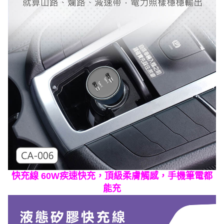
快充線 60W疾速快充，頂級柔膚觸感，手機筆電都
能充