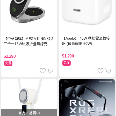
【Apple】 40W 動態電源轉接
【中華員購】MEGA KING Ｑi2
器 (最高輸出 60W)
三合一15W磁吸折疊無線充電
支架 黑
$1,290
$2,290
免運
免運
售完，補貨中