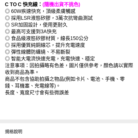
C TO C 快充線：
(隨機出貨不挑色)
◎ 60W疾速快充，頂級柔膚觸感
◎ 採用LSR液態矽膠，3萬次抗彎曲測試
◎ SR加固設計，使用更耐久
◎ 最高可支援到3A快充
◎ 食品級液態矽膠材質，線長150公分
◎ 採用優質純銅線芯，提升充電速度
◎ 彈性線體防纏繞、不易斷裂
◎ 智能大電流快速充電，充電快速、穩定
注意事項：因拍攝略有色差，圖片僅供參考，顏色請以實際
收到商品為準。
商品不包含協助拍攝之物品(例如卡片、電池、手機、零
錢、耳機塞、充電線等)。
長度、寬度尺寸會有些微誤差
規格說明