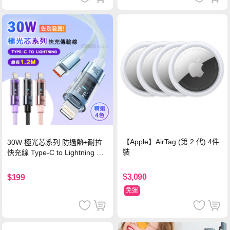
【Apple】AirTag (第 2 代) 4件
30W 極光芯系列 防過熱+耐拉
裝
快充線 Type-C to Lightning 傳
輸充電線(1.2M)黑色
$3,090
$199
免運