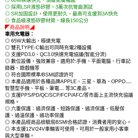
◎ 60W疾速快充，頂級柔膚觸感
◎ 採用LSR液態矽膠，3萬次抗彎曲測試
◎ SR加固設計，使用更耐久，最高可支援到3A快充
◎ 食品級液態矽膠材質，線長150公分
◤商品說明◢
車用充電器：
◎ 65W大輸出，極速充電
◎ 雙孔TYPE-C輸出可同時充電2種設備
◎ 支援PD3.0、QC3.0快速充電協議(智能分流)
◎ 數位設備，強效兼容，適用於:手機、平面電腦、行車記
錄器、遊戲機等
◎ 符合國際標準/BSMI認證許可
◎ 本產品適用於各種品牌APPLE、三星、華為、OPPO.....
智慧型手機、平板、筆電.... 等3C產品。
◎ 支援PPS/PD/QC/SCP/FCP/AFC/等市面上主流快充協議
規格。
◎ 六重保護：過流保護、短路保護、過流保護、低壓保
護、過溫保護、過功率保護
◎ 本產品經商品檢驗局BSMI合格認證，消費者用的安心。
◎ 本支援12V/24V車輛皆可使用，可用於一般家用小客車
與大型車輛。