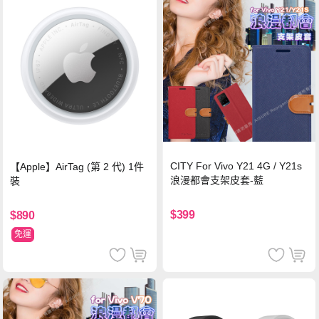
CITY For Vivo Y21 4G / Y21s
【Apple】AirTag (第 2 代) 1件
浪漫都會支架皮套-藍
裝
$399
$890
免運