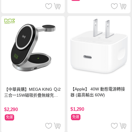
【Apple】 40W 動態電源轉接
【中華員購】MEGA KING Ｑi2
器 (最高輸出 60W)
三合一15W磁吸折疊無線充電
支架 黑
$1,290
$2,290
免運
免運