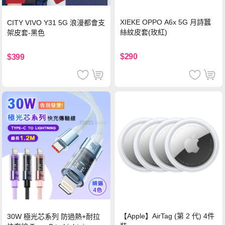
XIEKE OPPO A6x 5G 月詩蠶
CITY VIVO Y31 5G 浪漫都會支
絲紋皮套(玫紅)
架皮套-黑色
$290
$399
【Apple】AirTag (第 2 代) 4件
30W 極光芯系列 防過熱+耐拉