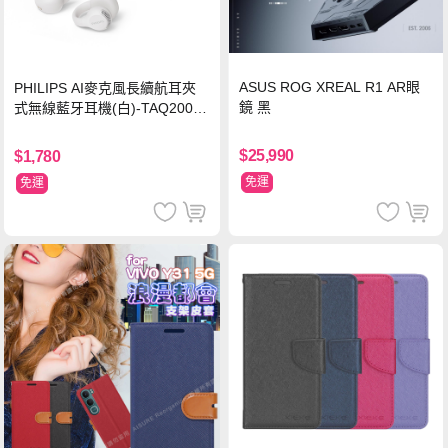
ASUS ROG XREAL R1 AR眼
PHILIPS AI麥克風長續航耳夾
鏡 黑
式無線藍牙耳機(白)-TAQ2000
WT
$25,990
$1,780
免運
免運