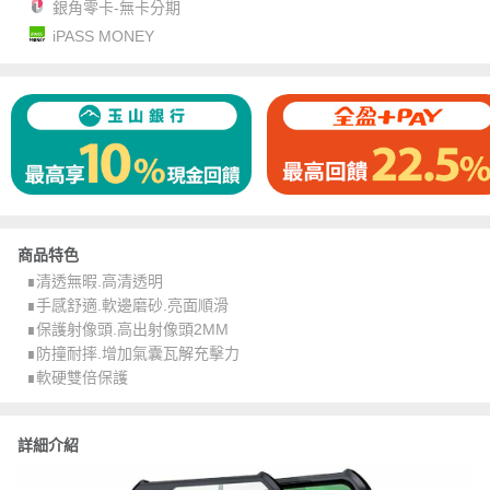
銀角零卡-無卡分期
iPASS MONEY
商品特色
∎清透無暇.高清透明
∎手感舒適.軟邊磨砂.亮面順滑
∎保護射像頭.高出射像頭2MM
∎防撞耐摔.增加氣囊瓦解充擊力
∎軟硬雙倍保護
詳細介紹