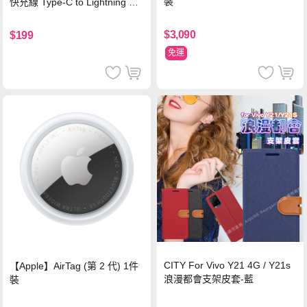
裝
快充線 Type-C to Lightning 傳
輸充電線(1.2M)黑色
$3,090
$199
免運
CITY For Vivo Y21 4G / Y21s
【Apple】AirTag (第 2 代) 1件
浪漫都會支架皮套-藍
裝