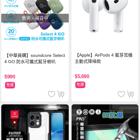
售完，補貨中
【Apple】AirPods 4 藍芽耳機
【中華員購】soundcore Select
主動式降噪款
4 GO 防水可攜式藍牙喇叭
$5,690
$990
免運
免運