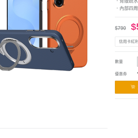
．背版疏水
．內部四周
$
$790
信用卡紅
數量
優惠券