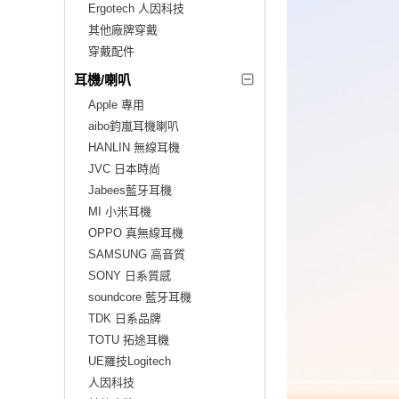
Ergotech 人因科技
其他廠牌穿戴
穿戴配件
耳機/喇叭
Apple 專用
aibo鈞嵐耳機喇叭
HANLIN 無線耳機
JVC 日本時尚
Jabees藍牙耳機
MI 小米耳機
OPPO 真無線耳機
SAMSUNG 高音質
SONY 日系質感
soundcore 藍牙耳機
TDK 日系品牌
TOTU 拓途耳機
UE羅技Logitech
人因科技