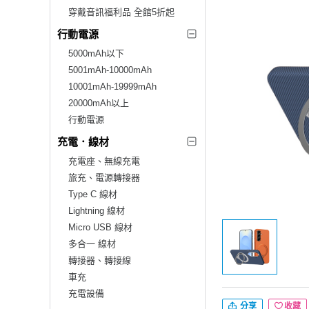
穿戴音訊福利品 全館5折起
行動電源
5000mAh以下
5001mAh-10000mAh
10001mAh-19999mAh
20000mAh以上
行動電源
充電．線材
充電座、無線充電
旅充、電源轉接器
Type C 線材
Lightning 線材
Micro USB 線材
多合一 線材
轉接器、轉接線
車充
充電設備
分享
收藏