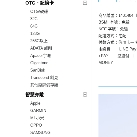
OTG．記憶卡
OTG/硬碟
商品編號：1401404
32G
BSMI 字號：免驗
64G
NCC 字號：免驗
128G
配送方式：宅配
256G以上
付款方式：信用卡一
ADATA 威剛
市繳費
︱
LINE Pa
Apacer宇瞻
+PAY
︱
悠遊付
︱
MONEY
Gigastone
SanDisk
Transcend 創見
其他廠牌儲存類
智慧穿戴
Apple
GARMIN
MI 小米
OPPO
SAMSUNG