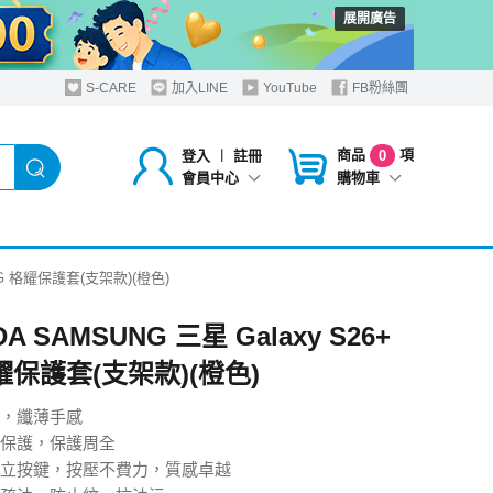
展開廣告
S-CARE
加入LINE
YouTube
FB粉絲團
商品
項
登入
︱
註冊
0
購物車
會員中心
+ 5G 格耀保護套(支架款)(橙色)
A SAMSUNG 三星 Galaxy S26+
耀保護套(支架款)(橙色)
，纖薄手感
保護，保護周全
立按鍵，按壓不費力，質感卓越