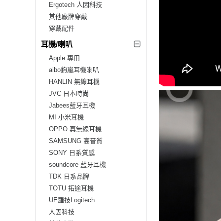
Ergotech 人因科技
其他廠牌穿戴
穿戴配件
耳機/喇叭
Apple 專用
aibo鈞嵐耳機喇叭
HANLIN 無線耳機
JVC 日本時尚
Jabees藍牙耳機
MI 小米耳機
OPPO 真無線耳機
SAMSUNG 高音質
SONY 日系質感
soundcore 藍牙耳機
TDK 日系品牌
TOTU 拓途耳機
UE羅技Logitech
人因科技