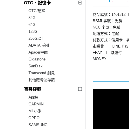
OTG．記憶卡
OTG/硬碟
商品編號：1401312
32G
BSMI 字號：免驗
64G
NCC 字號：免驗
128G
配送方式：宅配
256G以上
付款方式：信用卡一
ADATA 威剛
市繳費
︱
LINE Pa
Apacer宇瞻
+PAY
︱
悠遊付
︱
MONEY
Gigastone
SanDisk
Transcend 創見
其他廠牌儲存類
智慧穿戴
Apple
GARMIN
MI 小米
OPPO
SAMSUNG