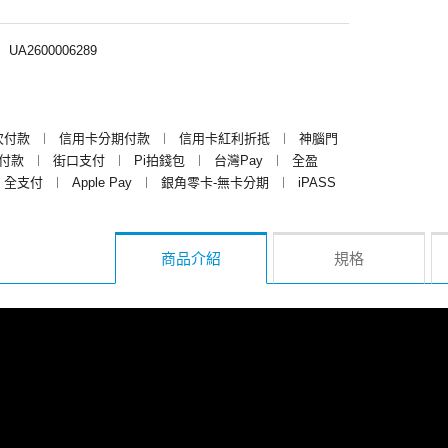
︱
UA2600006289
次付款
︱
信用卡分期付款
︱
信用卡紅利折抵
︱
神腦門
y付款
︱
街口支付
︱
Pi拍錢包
︱
台灣Pay
︱
全盈
全支付
︱
Apple Pay
︱
銀角零卡-無卡分期
︱
iPASS
商品介紹
規格