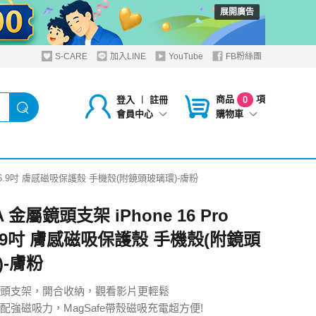
展開廣告
S-CARE
加入LINE
YouTube
FB粉絲團
商品
項
登入
︱
註冊
0
購物車
會員中心
Max 6.9吋 膚感磁吸保護殼 手機殼(附鏡頭玻璃環)-膚粉
A 金屬鏡頭支架 iPhone 16 Pro
6.9吋 膚感磁吸保護殼 手機殼(附鏡頭
)-膚粉
頭支架，開合收納，觀看影片更輕鬆
配強磁吸力，MagSafe帶殼磁吸充電超方便!