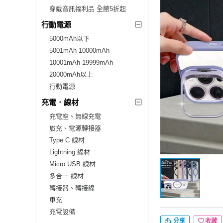
穿戴音訊福利品 全館5折起
行動電源
5000mAh以下
5001mAh-10000mAh
10001mAh-19999mAh
20000mAh以上
行動電源
充電．線材
充電座、無線充電
旅充、電源轉接器
Type C 線材
Lightning 線材
Micro USB 線材
多合一 線材
轉接器、轉接線
車充
充電設備
分享
收藏