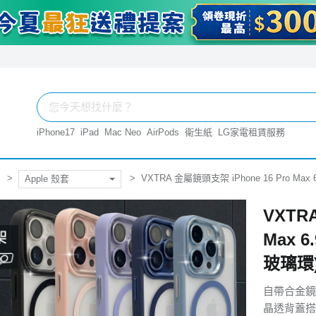
iPhone17
iPad
Mac Neo
AirPods
衛生紙
LG家電租賃服務
VXTRA 金屬鏡頭支架 iPhone 16 Pro 
Apple 殼套
VXTR
Max 
玻璃環
自帶合金鏡
晶透背蓋搭