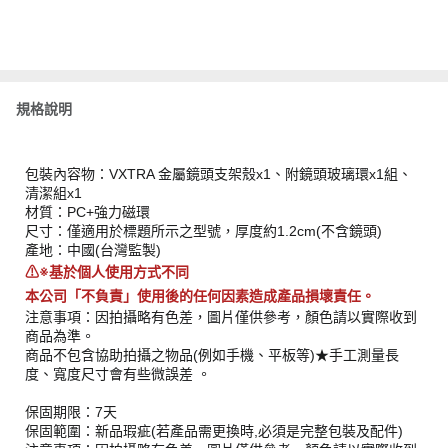
規格說明
包裝內容物：VXTRA 金屬鏡頭支架殼x1、附鏡頭玻璃環x1組、
清潔組x1
材質：PC+強力磁環
尺寸：僅適用於標題所示之型號，厚度約1.2cm(不含鏡頭)
產地：中國(台灣監製)
⚠︎※基於個人使用方式不同
本公司「不負責」使用後的任何因素造成產品損壞責任。
注意事項：因拍攝略有色差，圖片僅供參考，顏色請以實際收到
商品為準。
商品不包含協助拍攝之物品(例如手機、平板等)★手工測量長
度、寬度尺寸會有些微誤差 。
保固期限：7天
保固範圍：新品瑕疵(若產品需更換時,必須是完整包裝及配件)