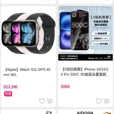
【5倍抗衝擊】iPhone 16/15/1
【Apple】Watch S11 GPS 46
4 Pro 500C 3D曲面全覆蓋鋼化
mm M/L
玻璃貼 0.5mm極窄邊框 防指紋
保護貼
$590
$13,390
免運