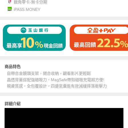
銀角零卡-無卡分期
iPASS MONEY
商品特色
自帶合金鏡頭支架，開合收納，觀看影片更輕鬆
晶透背蓋搭配強磁吸力，MagSafe帶殼磁吸充電超方便!
親膚質感，全包覆設計，四邊氣囊能有效減緩摔落衝擊力
詳細介紹