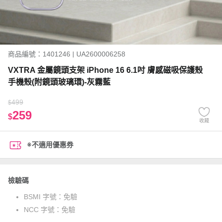
商品編號：1401246 | UA2600006258
VXTRA 金屬鏡頭支架 iPhone 16 6.1吋 膚感磁吸保護殼
手機殼(附鏡頭玻璃環)-灰霧藍
499
$
259
$
收藏
※不適用優惠券
檢驗碼
BSMI 字號：
免驗
NCC 字號：
免驗