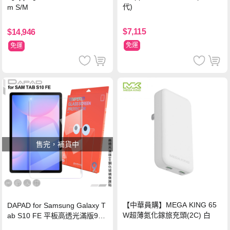
代)
m S/M
$7,115
$14,946
免運
免運
售完，補貨中
【中華員購】MEGA KING 65
DAPAD for Samsung Galaxy T
W超薄氮化鎵旅充頭(2C) 白
ab S10 FE 平板高透光滿版9H
鋼化玻璃保護貼