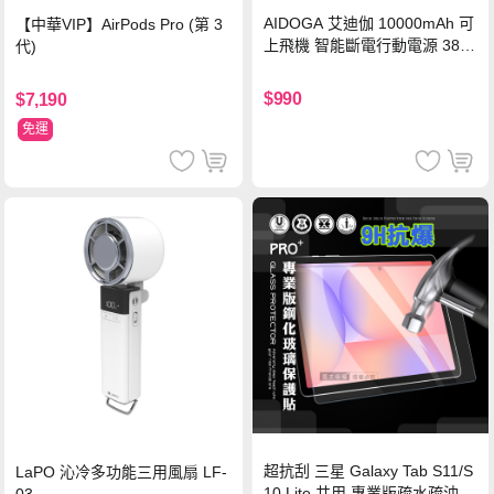
AIDOGA 艾迪伽 10000mAh 可
【中華VIP】AirPods Pro (第 3
上飛機 智能斷電行動電源 38.5
代)
Wh PD雙向快充充電線 鈦銀 台
灣BSMI/中國CCC/歐美CE/FCC
$990
$7,190
認證
免運
超抗刮 三星 Galaxy Tab S11/S
LaPO 沁冷多功能三用風扇 LF-
10 Lite 共用 專業版疏水疏油9
03