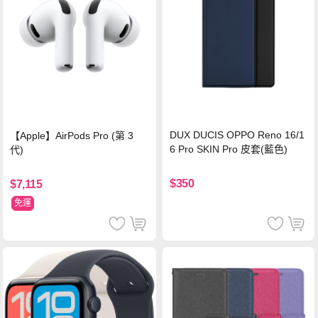
DUX DUCIS OPPO Reno 16/1
【Apple】AirPods Pro (第 3
6 Pro SKIN Pro 皮套(藍色)
代)
$350
$7,115
免運