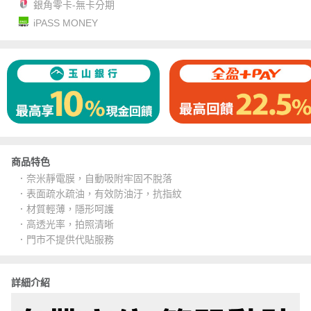
銀角零卡-無卡分期
iPASS MONEY
商品特色
．奈米靜電膜，自動吸附牢固不脫落
．表面疏水疏油，有效防油汙，抗指紋
．材質輕薄，隱形呵護
．高透光率，拍照清晰
．門市不提供代貼服務
詳細介紹