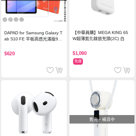
【中華員購】MEGA KING 65
DAPAD for Samsung Galaxy T
W超薄氮化鎵旅充頭(2C) 白
ab S10 FE 平板高透光滿版9H
鋼化玻璃保護貼
$1,090
$620
免運
售完，補貨中