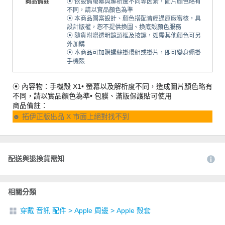
商品備註
⦿ 依設備螢幕與解析度不同等因素，圖片顏色略有
不同，請以實品顏色為準
⦿ 本商品圖案設計、顏色搭配皆經過原廠審核，具
設計版權，恕不提供換圖、換底殼顏色服務
⦿ 隨貨附贈透明鏡頭框及按鍵，如需其他顏色可另
外加購
⦿ 本商品可加購螺絲掛環組或掛片，即可變身繩掛
手機殼
⦿ 內容物：手機殼 X1• 螢幕以及解析度不同，造成圖片顏色略有
不同，請以實品顏色為準• 包膜、滿版保護貼可使用
商品備註：
☻ 拓伊正版出品 X 市面上絕對找不到
配送與退換貨需知
相關分類
穿戴 音訊 配件
>
Apple 周邊
>
Apple 殼套