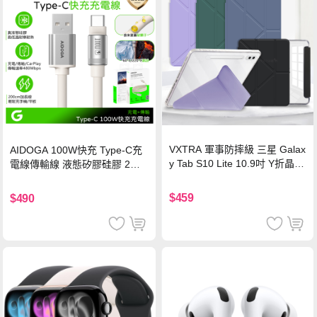
VXTRA 軍事防摔級 三星 Galax
AIDOGA 100W快充 Type-C充
y Tab S10 Lite 10.9吋 Y折晶透
電線傳輸線 液態矽膠硅膠 2M
背蓋立架皮套 含筆槽(經典黑)
支援iPhone17/安卓/手機/平板
$459
$490