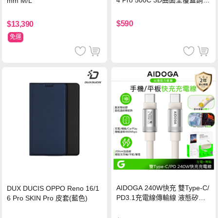
4 Pro 500C 3D曲面全覆蓋鋼化
mm M/L
玻璃貼 0.5mm極窄邊框 防指紋
保護貼
$590
$13,390
免運
AIDOGA 240W快充 雙Type-C/
DUX DUCIS OPPO Reno 16/1
PD3.1充電線傳輸線 液態矽膠
6 Pro SKIN Pro 皮套(藍色)
硅膠 2M 支援iPhone17/安卓/手
機/平板/筆電