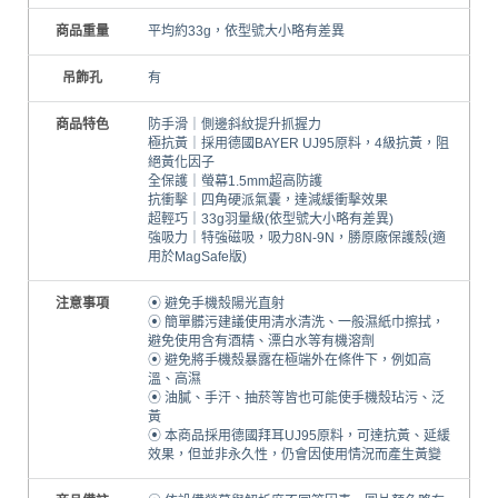
商品重量
平均約33g，依型號大小略有差異
吊飾孔
有
商品特色
防手滑｜側邊斜紋提升抓握力
極抗黃｜採用德國BAYER UJ95原料，4級抗黃，阻
絕黃化因子
全保護｜螢幕1.5mm超高防護
抗衝擊｜四角硬派氣囊，達減緩衝擊效果
超輕巧｜33g羽量級(依型號大小略有差異)
強吸力｜特強磁吸，吸力8N-9N，勝原廠保護殼(適
用於MagSafe版)
注意事項
⦿ 避免手機殼陽光直射
⦿ 簡單髒污建議使用清水清洗、一般濕紙巾擦拭，
避免使用含有酒精、漂白水等有機溶劑
⦿ 避免將手機殼暴露在極端外在條件下，例如高
溫、高濕
⦿ 油膩、手汗、抽菸等皆也可能使手機殼玷污、泛
黃
⦿ 本商品採用德國拜耳UJ95原料，可達抗黃、延緩
效果，但並非永久性，仍會因使用情況而產生黃變