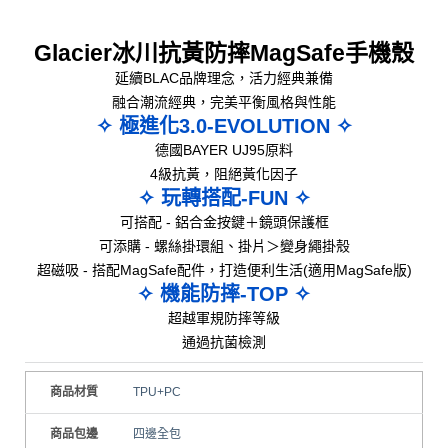
Glacier冰川抗黃防摔MagSafe手機殼
延續BLAC品牌理念，活力經典兼備
融合潮流經典，完美平衡風格與性能
✧ 極進化3.0-EVOLUTION ✧
德國BAYER UJ95原料
4級抗黃，阻絕黃化因子
✧ 玩轉搭配-FUN ✧
可搭配 - 鋁合金按鍵＋鏡頭保護框
可添購 - 螺絲掛環組、掛片＞變身繩掛殼
超磁吸 - 搭配MagSafe配件，打造便利生活(適用MagSafe版)
✧ 機能防摔-TOP ✧
超越軍規防摔等級
通過抗菌檢測
商品材質
TPU+PC
商品包邊
四邊全包