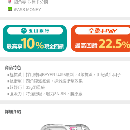
銀角零卡-無卡分期
iPASS MONEY
商品特色
∎極抗黃｜採用德國BAYER UJ95原料，4級抗黃，阻絕黃化因子
∎抗衝擊｜四角硬派氣囊，達減緩衝擊效果
∎超輕巧｜33g羽量級
∎強吸力｜特強磁吸，吸力8N-9N，勝原廠
詳細介紹