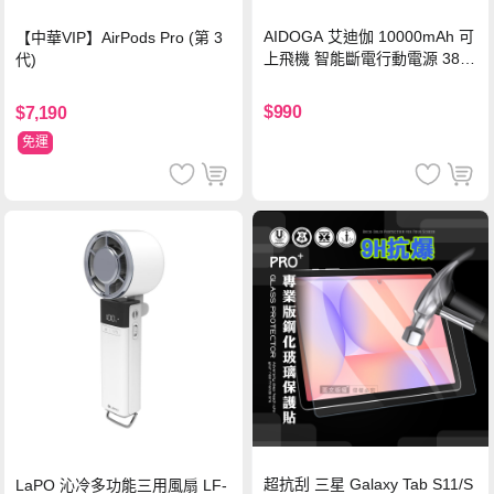
AIDOGA 艾迪伽 10000mAh 可
【中華VIP】AirPods Pro (第 3
上飛機 智能斷電行動電源 38.5
代)
Wh PD雙向快充充電線 鈦銀 台
灣BSMI/中國CCC/歐美CE/FCC
$990
$7,190
認證
免運
超抗刮 三星 Galaxy Tab S11/S
LaPO 沁冷多功能三用風扇 LF-