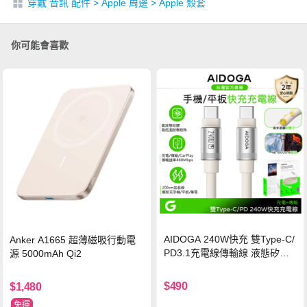
穿戴 音訊 配件
>
Apple 周邊
>
Apple 殼套
你可能會喜歡
AIDOGA 240W快充 雙Type-C/
Anker A1665 超薄磁吸行動電
PD3.1充電線傳輸線 液態矽膠
源 5000mAh Qi2
硅膠 2M 支援iPhone17/安卓/手
機/平板/筆電
$490
$1,480
免運