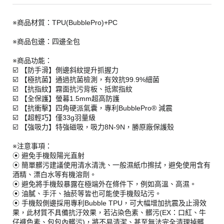
※商品材質：TPU(BubblePro)+PC
※商品包邊：四邊全包
※商品功能：
☑️ 【防手滑】側邊斜紋提升抓握力
☑️ 【極抗菌】通過抗菌檢測，有效抗99.9%細菌
☑️ 【抗指紋】霧面抗污背板、抵禦指紋
☑️ 【全保護】螢幕1.5mm超高防護
☑️ 【抗衝擊】四角硬派氣囊，專利BubblePro® 減震
☑️ 【超輕巧】僅33g羽量級
☑️ 【強吸力】特強磁吸，吸力8N-9N，勝原廠保護殼
※注意事項：
⦿ 避免手機殼陽光直射
⦿ 簡單髒污建議使用清水清洗、一般濕紙巾擦拭，避免使用含有
酒精、漂白水等有機溶劑。
⦿ 避免將手機殼暴露在極端外在條件下，例如高溫、高濕。
⦿ 油膩、手汗、抽菸等皆也可能使手機殼玷污。
⦿ 手機殼側邊採用專利Bubble TPU，可大幅增加抗震及止滑效
果，此材質不具備抗汙效果，若沾染色素、髒污(EX：口紅、牛
仔褲色素、包包內髒污)，將不易清潔、甚至無法完全清理掉髒