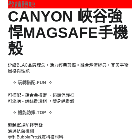
敬請體諒
CANYON 峽谷強
悍MAGSAFE手機
殼
延續BLAC品牌理念，活力經典兼備。融合潮流經典，完美平衡
風格與性能
✧ 玩轉搭配-FUN ✧
可搭配 - 鋁合金按鍵 、鏡頭保護框
可添購 - 螺絲掛環組 ，變身繩掛殼
✧ 機能防摔-TOP ✧
超越軍規防摔等級
通過抗菌檢測
專利BubblePro減震科技材料