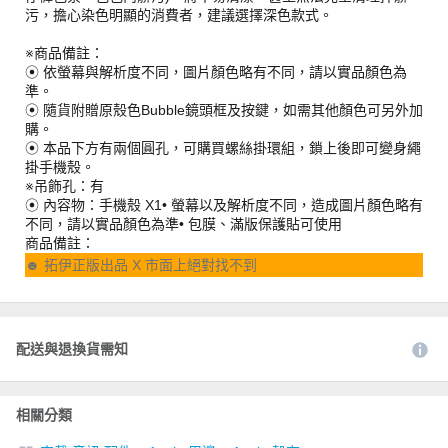
污，擔心染色明顯的消費者，建議選擇深色款式。
※商品備註：
⦿ 依螢幕與解析度不同，圖片顏色略有不同，請以實品顏色為
準。
⦿ 隨貨附贈原殼色Bubble鏡頭框及按鍵，如需其他顏色可另外加
購。
⦿ 本品下方有兩個圓孔，可購買螺絲掛環組，鎖上後即可變身繩
掛手機殼。
※吊飾孔：有
⦿ 內容物：手機殼 X1• 螢幕以及解析度不同，造成圖片顏色略有
不同，請以實品顏色為準• 包膜、滿版保護貼可使用
商品備註：
☻ 拓伊正版出品 X 市面上絕對找不到
配送與退換貨需知
相關分類