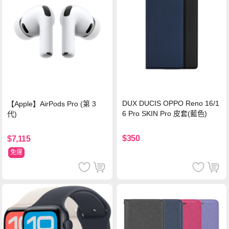
DUX DUCIS OPPO Reno 16/1
【Apple】AirPods Pro (第 3
6 Pro SKIN Pro 皮套(藍色)
代)
$350
$7,115
免運