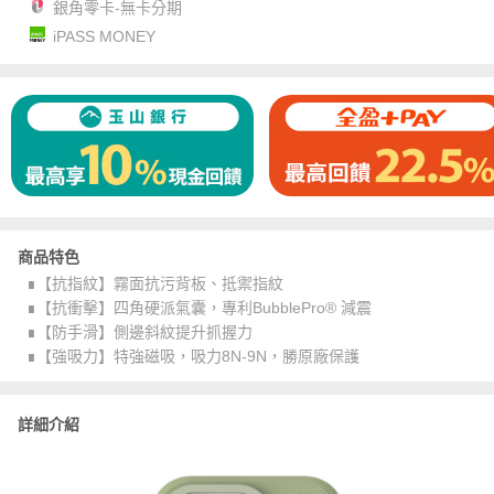
銀角零卡-無卡分期
iPASS MONEY
商品特色
∎【抗指紋】霧面抗污背板、抵禦指紋
∎【抗衝擊】四角硬派氣囊，專利BubblePro® 減震
∎【防手滑】側邊斜紋提升抓握力
∎【強吸力】特強磁吸，吸力8N-9N，勝原廠保護
詳細介紹