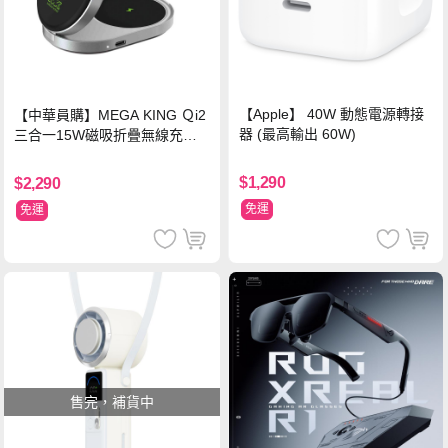
【Apple】 40W 動態電源轉接
【中華員購】MEGA KING Ｑi2
器 (最高輸出 60W)
三合一15W磁吸折疊無線充電
支架 黑
$1,290
$2,290
免運
免運
售完，補貨中