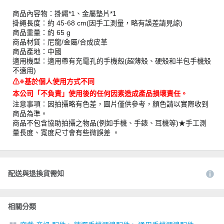
商品內容物：掛繩*1、金屬墊片*1
掛繩長度：約 45-68 cm(因手工測量，略有誤差請見諒)
商品重量：約 65 g
商品材質：尼龍/金屬/合成皮革
商品產地：中國
適用機型：適用帶有充電孔的手機殼(超薄殼、硬殼和半包手機殼
不適用)
⚠︎※基於個人使用方式不同
本公司「不負責」使用後的任何因素造成產品損壞責任。
注意事項：因拍攝略有色差，圖片僅供參考，顏色請以實際收到
商品為準。
商品不包含協助拍攝之物品(例如手機、手錶、耳機等)★手工測
量長度、寬度尺寸會有些微誤差 。
配送與退換貨需知
相關分類