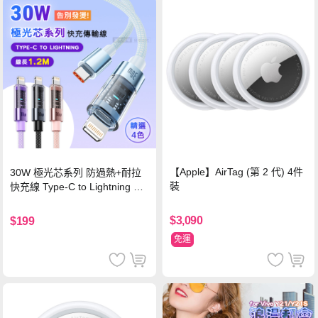
【Apple】AirTag (第 2 代) 4件
30W 極光芯系列 防過熱+耐拉
裝
快充線 Type-C to Lightning 傳
輸充電線(1.2M)黑色
$3,090
$199
免運