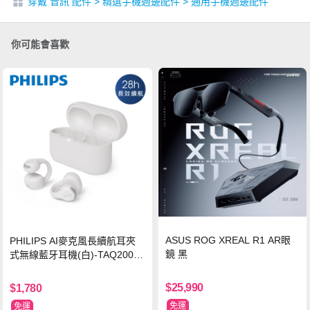
穿戴 音訊 配件
>
精選手機週邊配件
>
通用手機週邊配件
你可能會喜歡
ASUS ROG XREAL R1 AR眼
PHILIPS AI麥克風長續航耳夾
鏡 黑
式無線藍牙耳機(白)-TAQ2000
WT
$25,990
$1,780
免運
免運