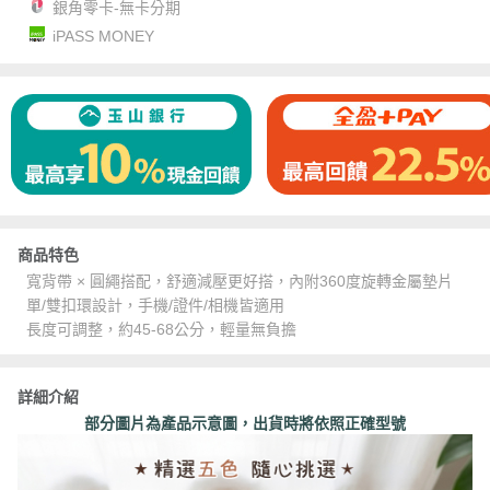
銀角零卡-無卡分期
iPASS MONEY
商品特色
寬背帶 × 圓繩搭配，舒適減壓更好搭，內附360度旋轉金屬墊片
單/雙扣環設計，手機/證件/相機皆適用
長度可調整，約45-68公分，輕量無負擔
詳細介紹
部分圖片為產品示意圖，出貨時將依照正確型號