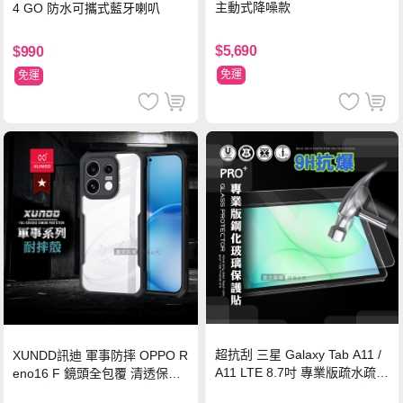
主動式降噪款
4 GO 防水可攜式藍牙喇叭
$5,690
$990
免運
免運
超抗刮 三星 Galaxy Tab A11 /
XUNDD訊迪 軍事防摔 OPPO R
A11 LTE 8.7吋 專業版疏水疏油
eno16 F 鏡頭全包覆 清透保護
9H鋼化玻璃膜 平板玻璃貼
殼 手機殼(夜幕黑)