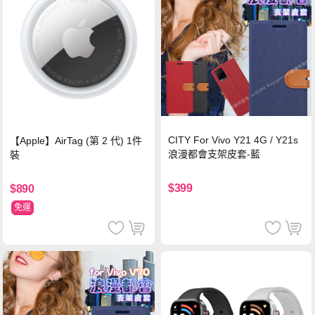
CITY For Vivo Y21 4G / Y21s
【Apple】AirTag (第 2 代) 1件
浪漫都會支架皮套-藍
裝
$399
$890
免運