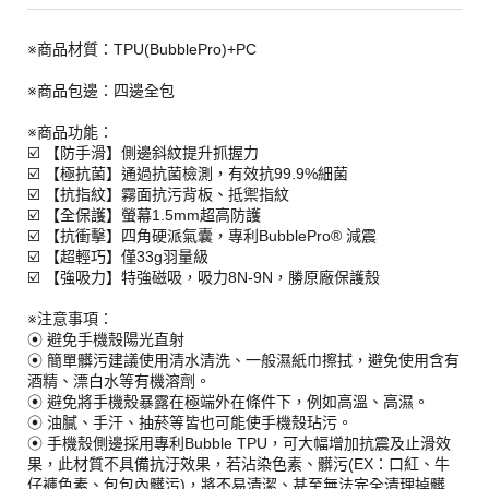
※商品材質：TPU(BubblePro)+PC
※商品包邊：四邊全包
※商品功能：
☑️ 【防手滑】側邊斜紋提升抓握力
☑️ 【極抗菌】通過抗菌檢測，有效抗99.9%細菌
☑️ 【抗指紋】霧面抗污背板、抵禦指紋
☑️ 【全保護】螢幕1.5mm超高防護
☑️ 【抗衝擊】四角硬派氣囊，專利BubblePro® 減震
☑️ 【超輕巧】僅33g羽量級
☑️ 【強吸力】特強磁吸，吸力8N-9N，勝原廠保護殼
※注意事項：
⦿ 避免手機殼陽光直射
⦿ 簡單髒污建議使用清水清洗、一般濕紙巾擦拭，避免使用含有
酒精、漂白水等有機溶劑。
⦿ 避免將手機殼暴露在極端外在條件下，例如高溫、高濕。
⦿ 油膩、手汗、抽菸等皆也可能使手機殼玷污。
⦿ 手機殼側邊採用專利Bubble TPU，可大幅增加抗震及止滑效
果，此材質不具備抗汙效果，若沾染色素、髒污(EX：口紅、牛
仔褲色素、包包內髒污)，將不易清潔、甚至無法完全清理掉髒