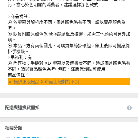
污，擔心染色明顯的消費者，建議選擇深色款式。
※商品備註：
⦿ 依螢幕與解析度不同，圖片顏色略有不同，請以實品顏色為
準。
⦿ 隨貨附贈原殼色Bubble鏡頭框及按鍵，如需其他顏色可另外加
購。
⦿ 本品下方有兩個圓孔，可購買螺絲掛環組，鎖上後即可變身繩
掛手機殼。
※吊飾孔：有
⦿ 內容物：手機殼 X1• 螢幕以及解析度不同，造成圖片顏色略有
不同，請以實品顏色為準• 包膜、滿版保護貼可使用
商品備註：
☻ 拓伊正版出品 X 市面上絕對找不到
配送與退換貨需知
相關分類