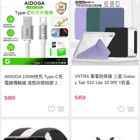
VXTRA 軍事防摔級 三星 Galax
AIDOGA 100W快充 Type-C充
y Tab S10 Lite 10.9吋 Y折晶透
電線傳輸線 液態矽膠硅膠 2M
背蓋立架皮套 含筆槽(經典黑)
支援iPhone17/安卓/手機/平板
$459
$490