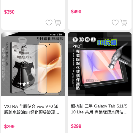
硅膠 2M 支援iPhone17/安卓/手
機/平板/筆電
$490
$350
超抗刮 三星 Galaxy Tab S11/S
VXTRA 全膠貼合 vivo V70 滿
10 Lite 共用 專業版疏水疏油9
版疏水疏油9H鋼化頂級玻璃貼
H鋼化玻璃膜 平板玻璃貼
保護貼(黑)
$299
$299