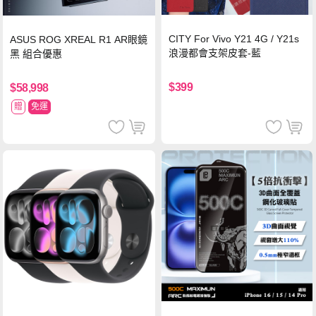
CITY For Vivo Y21 4G / Y21s
ASUS ROG XREAL R1 AR眼鏡
浪漫都會支架皮套-藍
黑 組合優惠
$399
$58,998
贈
免運