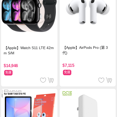
【Apple】AirPods Pro (第 3
【Apple】Watch S11 LTE 42m
代)
m S/M
$7,115
$14,946
免運
免運