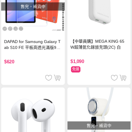
售完，補貨中
【中華員購】MEGA KING 65
DAPAD for Samsung Galaxy T
W超薄氮化鎵旅充頭(2C) 白
ab S10 FE 平板高透光滿版9H
鋼化玻璃保護貼
$1,090
$620
免運
售完，補貨中