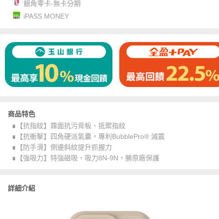
銀角零卡-無卡分期
iPASS MONEY
商品特色
∎【抗指紋】霧面抗污背板、抵禦指紋
∎【抗衝擊】四角硬派氣囊，專利BubblePro® 減震
∎【防手滑】側邊斜紋提升抓握力
∎【強吸力】特強磁吸，吸力8N-9N，勝原廠保護
詳細介紹