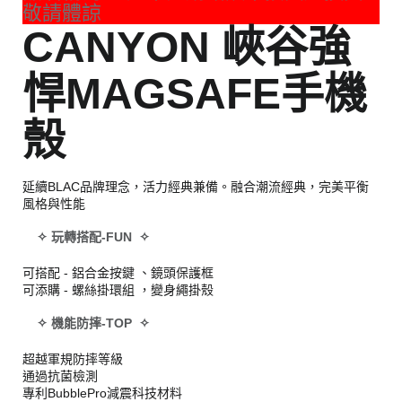
敬請體諒
CANYON 峽谷強
悍MAGSAFE手機
殼
延續BLAC品牌理念，活力經典兼備。融合潮流經典，完美平衡
風格與性能
✧ 玩轉搭配-FUN ✧
可搭配 - 鋁合金按鍵 、鏡頭保護框
可添購 - 螺絲掛環組 ，變身繩掛殼
✧ 機能防摔-TOP ✧
超越軍規防摔等級
通過抗菌檢測
專利BubblePro減震科技材料