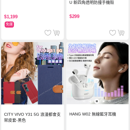
U 新四角透明防撞手機殼
$299
$1,199
免運
HANG W02 無線藍牙耳機
CITY VIVO Y31 5G 浪漫都會支
架皮套-黑色