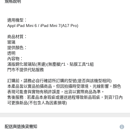
規格說明
適用機型：
Appl iPad Mini 6 / iPad Mini 7(A17 Pro)
商品材質：
玻璃
提供顏色：
透明
內容物：
滿版鋼化玻璃貼(黑邊)(無塵艙)*1、貼膜工具*1組
門市不提供代貼服務
訂購前，請務必自行確認所訂購的型號(是否與該機型相同)
本產品皆以實品拍攝商品，但因拍攝時受環境、光線影響，顏色
表現可能會與實物有稍許誤差，出貨以實際商品為準。
售後服務 : 若產品本身瑕疵或運送過程導致新品瑕疵，到貨7日內
可更換新品(不包含人為因素損壞)
配送與退換貨需知