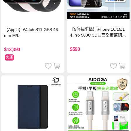
【5倍抗衝擊】iPhone 16/15/1
【Apple】Watch S11 GPS 46
4 Pro 500C 3D曲面全覆蓋鋼化
mm M/L
玻璃貼 0.5mm極窄邊框 防指紋
保護貼
$590
$13,390
免運