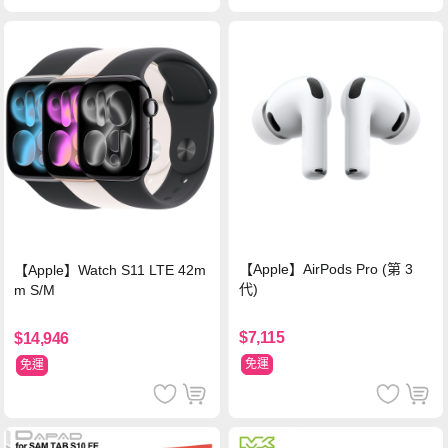
【Apple】AirPods Pro (第 3
【Apple】Watch S11 LTE 42m
代)
m S/M
$7,115
$14,946
免運
免運