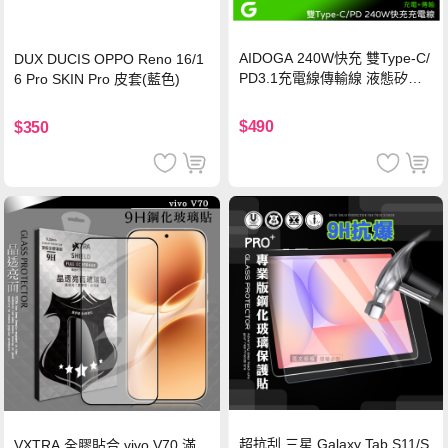
AIDOGA 240W快充 雙Type-C/
DUX DUCIS OPPO Reno 16/1
PD3.1充電線傳輸線 液態矽膠
6 Pro SKIN Pro 皮套(藍色)
硅膠 2M 支援iPhone17/安卓/手
機/平板/筆電
$490
$350
超抗刮 三星 Galaxy Tab S11/S
VXTRA 全膠貼合 vivo V70 滿