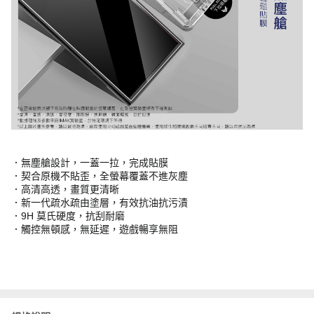
．無塵艙設計，一蓋一拉，完成貼膜
．契合原機不貼歪，全螢幕覆蓋不進灰塵
．高清高透，畫質更清晰
．新一代疏水疏由塗層，有效抗油抗污漬
．9H 莫氏硬度，抗刮耐磨
．觸控無頓感，無延遲，遊戲暢享無阻