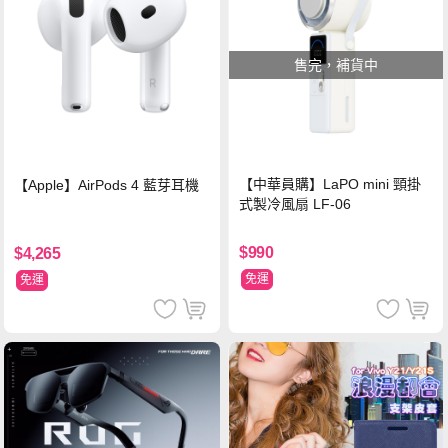
售完，補貨中
【中華員購】LaPO mini 頸掛
【Apple】AirPods 4 藍芽耳機
式製冷風扇 LF-06
$990
$4,265
免運
免運