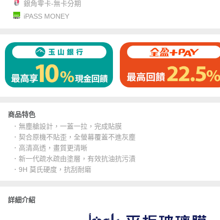
銀角零卡-無卡分期
iPASS MONEY
商品特色
．無塵艙設計，一蓋一拉，完成貼膜
．契合原機不貼歪，全螢幕覆蓋不進灰塵
．高清高透，畫質更清晰
．新一代疏水疏由塗層，有效抗油抗污漬
．9H 莫氏硬度，抗刮耐磨
詳細介紹