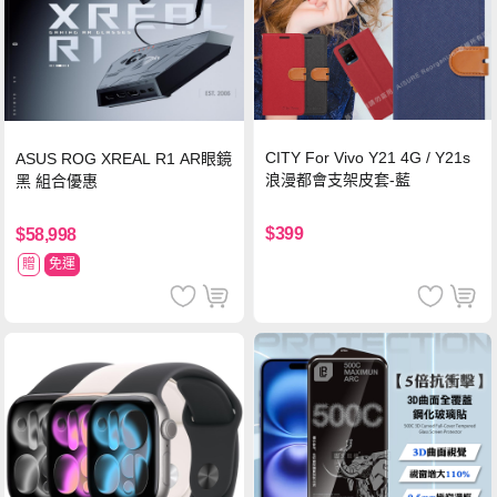
CITY For Vivo Y21 4G / Y21s
ASUS ROG XREAL R1 AR眼鏡
浪漫都會支架皮套-藍
黑 組合優惠
$399
$58,998
贈
免運