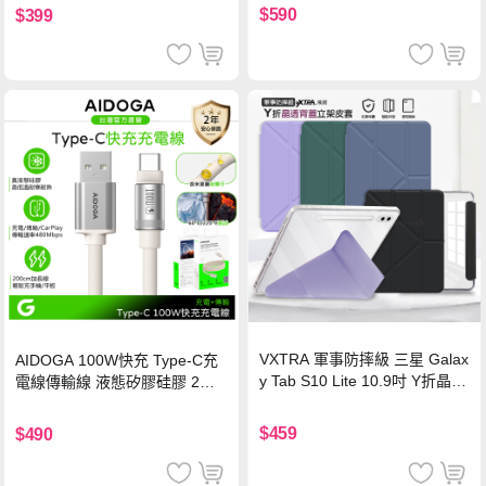
$590
$399
VXTRA 軍事防摔級 三星 Galax
AIDOGA 100W快充 Type-C充
y Tab S10 Lite 10.9吋 Y折晶透
電線傳輸線 液態矽膠硅膠 2M
背蓋立架皮套 含筆槽(經典黑)
支援iPhone17/安卓/手機/平板
$459
$490