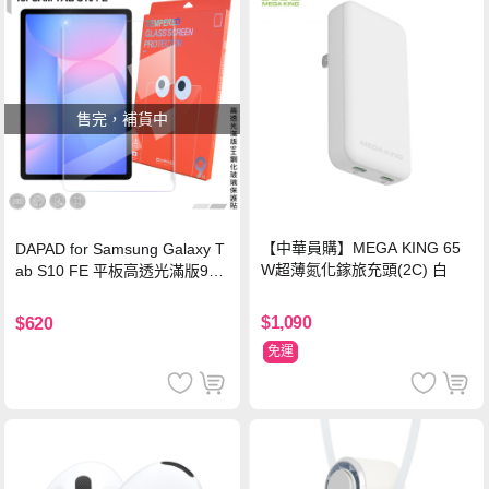
售完，補貨中
【中華員購】MEGA KING 65
DAPAD for Samsung Galaxy T
W超薄氮化鎵旅充頭(2C) 白
ab S10 FE 平板高透光滿版9H
鋼化玻璃保護貼
$1,090
$620
免運