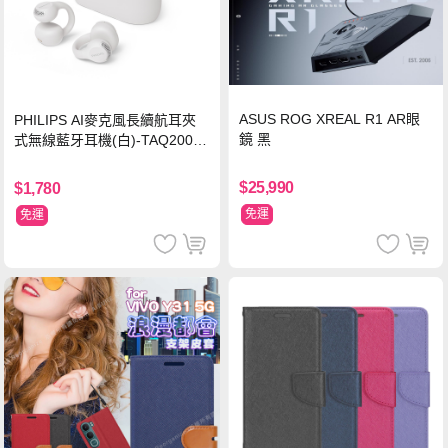
ASUS ROG XREAL R1 AR眼
PHILIPS AI麥克風長續航耳夾
鏡 黑
式無線藍牙耳機(白)-TAQ2000
WT
$25,990
$1,780
免運
免運