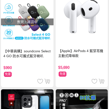
售完，補貨中
【Apple】AirPods 4 藍芽耳機
【中華員購】soundcore Select
主動式降噪款
4 GO 防水可攜式藍牙喇叭
$5,690
$990
免運
免運