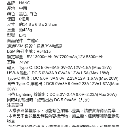
品牌：HANG
產地：中國
顏色：黑色, 白色
保固：6個月
尺寸：約14.8 x 6.8 x 2.8 cm
重量：約423g
型號：EP3
商品配件：主體x1
通過BSMI認證：通過BSMI認證
BSMI許可字號：R54515
額定容量：5V 13000mAh,9V 7200mAh,12V 5300mAh
瓦時：74Wh
輸入：Type-C: DC 5.0V=3A 9.0V=2A 12V=1.5A (Max 18W)
USB-A 輸出：DC 5.0V=3A 9.0V=2A 12V=1.5A (Max 18W)
Type-C 輸出：DC 5.0V=3A 9.0V=2.23A 12V=1.67A (Max 20W)
自帶 Type-C 線輸出：DC5.0V=3A 9.0V=2.23A 12V=1.67A(Max
20W)
自帶 Lightning 線輸出：DC 5.0V=2.4A 9.0V=2.23A(Max 20W)
同時4孔輸出時：總輸出為 DC 5.0V=3A（共享）
注意事項
-因攝影與螢幕顯示，可能有色澤顯示差異，請依實際商品為準
-本商品不含非產品包裝內容標示物，如主機、檯架等輔助型攝影
道具
-請勿使用於特殊環境，如特別高溫、低溫的環境等，可能影響電