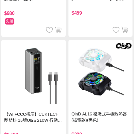
背蓋立架皮套 含筆槽(經典黑)
$459
$980
免運
QinD AL16 磁吸式手機散熱器
【Wh+CCC標示】CUKTECH
(插電款)(黑色)
酷態科 15號Ultra 210W 行動電
源 20000mAh (PB200U) -灰色