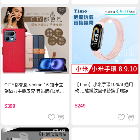
【Timo】小米手環10/9/8 通用
CITY都會風 realme 16 插卡立
款 尼龍織紋回環替換手環錶帶-
架磁力手機皮套 有吊飾孔(承諾
珍珠粉
黑)
$249
$399