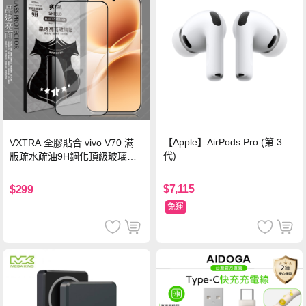
【Apple】AirPods Pro (第 3
VXTRA 全膠貼合 vivo V70 滿
代)
版疏水疏油9H鋼化頂級玻璃貼
保護貼(黑)
$7,115
$299
免運