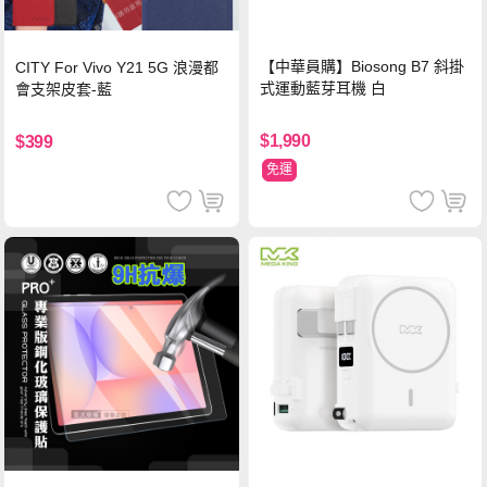
【中華員購】Biosong B7 斜掛
CITY For Vivo Y21 5G 浪漫都
式運動藍芽耳機 白
會支架皮套-藍
$1,990
$399
免運