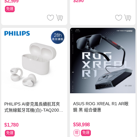
$290
$2,599
免運
ASUS ROG XREAL R1 AR眼
PHILIPS AI麥克風長續航耳夾
鏡 黑 組合優惠
式無線藍牙耳機(白)-TAQ2000
WT
$58,998
$1,780
贈
免運
免運