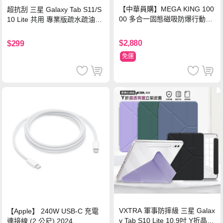
【中華員購】MEGA KING 100
超抗刮 三星 Galaxy Tab S11/S
00 多合一固態磁吸防爆行動電
10 Lite 共用 專業版疏水疏油9H
源 冰曜白
鋼化玻璃膜 平板玻璃貼
$2,880
$299
免運
VXTRA 軍事防摔級 三星 Galax
【Apple】 240W USB-C 充電
y Tab S10 Lite 10.9吋 Y折晶透
連接線 (2 公尺) 2024