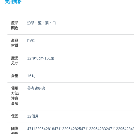
共用規格
產品
奶茶、藍、紫、白
顏色
產品
PVC
材質
產品
12*9*8cm(161g)
尺寸
淨重
161g
使用
參考說明書
方法/
注意
事項
保固
12個月
國際
471122954281847112295428254711229542832471122954284
條碼