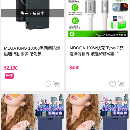
售完，補貨中
AIDOGA 100W快充 Type-C充
MEGA KING 10000準固態防爆
電線傳輸線 液態矽膠硅膠 2M
磁吸行動電源 暗影黑
支援iPhone17/安卓/手機/平板
$490
$2,180
免運