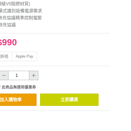
頂級V0阻燃材質)
模式識別設備電源需求
S快充協議精準控制電壓
快充協議
$990
利折抵
Apple Pay
* 此商品無適用優惠券
加入購物車
立即購買