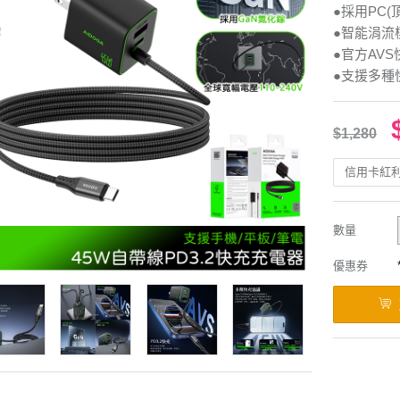
●採用PC(
●智能涓流
●官方AV
●支援多種
$1,280
信用卡紅
數量
優惠券