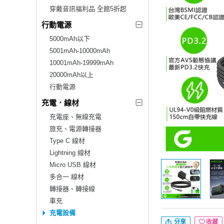
穿戴音訊福利品 全館5折起
行動電源
5000mAh以下
5001mAh-10000mAh
10001mAh-19999mAh
20000mAh以上
行動電源
充電．線材
充電座、無線充電
旅充、電源轉接器
Type C 線材
Lightning 線材
Micro USB 線材
多合一 線材
轉接器、轉接線
車充
充電設備
分享
收藏