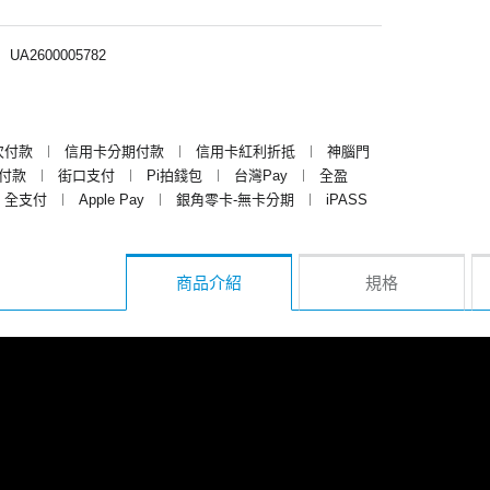
︱
UA2600005782
次付款
︱
信用卡分期付款
︱
信用卡紅利折抵
︱
神腦門
y付款
︱
街口支付
︱
Pi拍錢包
︱
台灣Pay
︱
全盈
全支付
︱
Apple Pay
︱
銀角零卡-無卡分期
︱
iPASS
商品介紹
規格