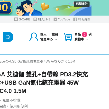
展開廣告
S-CARE
加入LINE
YouTube
FB粉絲團
商品
項
登入
︱
註冊
0
購物車
會員中心
pe-C+USB GaN氮化鎵充電器 45W AVS QC4.0 1.5M
GA 艾迪伽 雙孔+自帶線 PD3.2快充
-C+USB GaN氮化鎵充電器 45W
C4.0 1.5M
，充電不排隊
m加長線，使用更便利