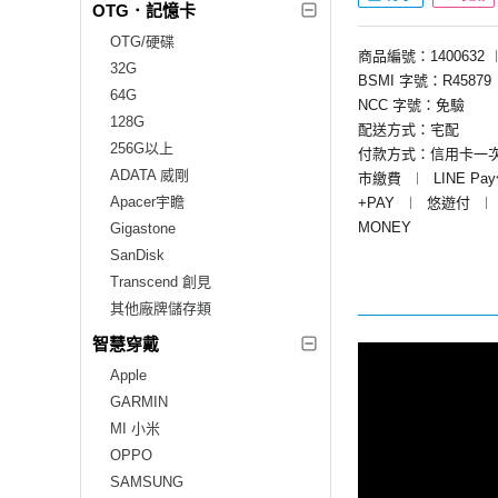
OTG．記憶卡
OTG/硬碟
商品編號：1400632
32G
BSMI 字號：R45879
64G
NCC 字號：免驗
128G
配送方式：宅配
256G以上
付款方式：信用卡一
ADATA 威剛
市繳費
︱
LINE Pa
Apacer宇瞻
+PAY
︱
悠遊付
︱
MONEY
Gigastone
SanDisk
Transcend 創見
其他廠牌儲存類
智慧穿戴
Apple
GARMIN
MI 小米
OPPO
SAMSUNG