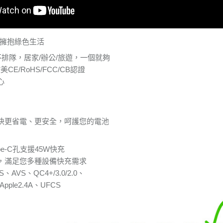
#擁抱綠色生活
排隊，居家/辦公/旅遊，一個就夠
CE/RoHS/FCC/CB認證
心
快更省電、更安全，呵護您的電池
ype-C孔支援45W快充
，滿足您多種設備快充需求
PPS、AVS、QC4+/3.0/2.0、
pple2.4A、UFCS