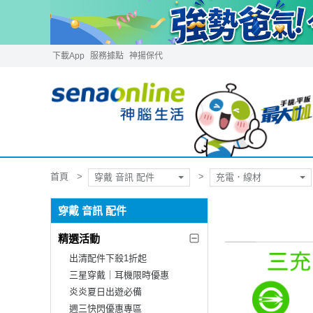
下載App
服務據點
神揚保代
首頁
穿戴 音訊 配件
充電．線材
穿戴 音訊 配件
精選活動
出清配件下殺1折起
三星穿戴｜耳機限時優惠
炎炎夏日出遊必備
週三快閃優惠專區