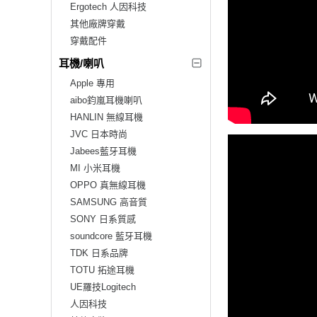
Ergotech 人因科技
其他廠牌穿戴
穿戴配件
耳機/喇叭
Apple 專用
aibo鈞嵐耳機喇叭
HANLIN 無線耳機
JVC 日本時尚
Jabees藍牙耳機
MI 小米耳機
OPPO 真無線耳機
SAMSUNG 高音質
SONY 日系質感
soundcore 藍牙耳機
TDK 日系品牌
TOTU 拓途耳機
UE羅技Logitech
人因科技