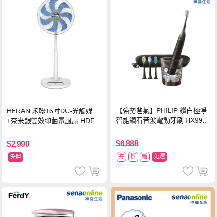
【強勢爸氣】PHILIP 鑽白極淨
HERAN 禾聯16吋DC-光觸媒
智能鑽石音波電動牙刷 HX992
+奈米銀雙效抑菌電風扇 HDF-1
4【贈亮白刷頭】
6AH72B
$6,888
$2,990
券
折
贈
免運
免運