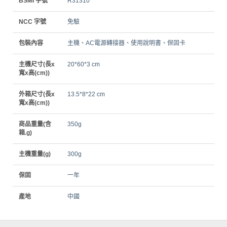
BSMI 字號
R31310
NCC 字號
免驗
包裝內容
主機、AC電源轉接器、使用說明書、保固卡
主機尺寸(長x
20*60*3 cm
寬x高(cm))
外箱尺寸(長x
13.5*8*22 cm
寬x高(cm))
商品重量(含
350g
箱.g)
主機重量(g)
300g
保固
一年
產地
中國