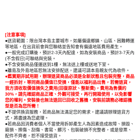
[注意事項]
●送貨範圍：限台灣本島主要城市，如屬偏遠鄉鎮、山區、困難轉運
等地區，在出貨前會與您聯絡並告知會有偏遠地區費用產生。
●一般完成訂購後，預計2-3天內配達，如為安裝商品，預計3-7天內
(不含假日)可聯絡與完裝。
●不含安裝商品僅運送到1樓，無法送上樓或送地下室。
●離島及外島地區恕無法安排配送，建議可請本島親友代為收件。
●鑑賞期非試用期，辦理退貨商品必須是全新狀態且包裝完整，商品
一經拆封，等同商品價值已受損，僅能以福利品出售，若需退貨，
我方須收取價值損失之費用(回復原狀、整新費)，費用為售價的
30%，請先確認商品正確、外觀可接受，再行開箱使用，以免影響
您的權利。安裝後也無法退回已回收之舊機，安裝前請務必確認機
型是否為您所需！
●不提供換貨服務，若商品無法滿足您的需求，建議請辦理退貨方
式，將盡速為您處理。
●若商品因消費者個人不當使用拆卸產生人為因素造成故障、損毀、
磨損、擦傷、刮傷、書寫、髒污、包裝破損不完整者，或是發票、
配件不齊者，恕不接受退貨。