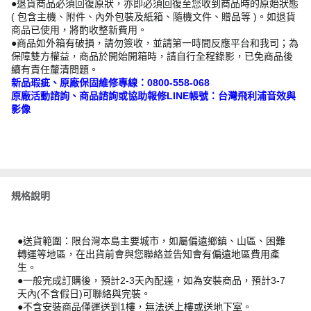
●退貨商品必須回復原狀，亦即必須回復至您收到商品時的原始狀態
( 包含主機、附件、內外包裝及紙箱、隨機文件、贈品等 )。如退貨
商品已使用，將酌收整新費用。
●商品如外箱有破損，請勿簽收，並請第一時間反應平台和我司；為
保障雙方權益，商品於開始開箱時，請自行全程錄影，已免商品後
續有責任釐清問題。
新品瑕疵、原廠保固維修專線：0800-558-068
原廠活動諮詢、商品諮詢或協助報修LINE帳號：台灣飛利浦音效與
影像
規格說明
●送貨範圍：限台灣本島主要城市，如屬偏遠鄉鎮、山區、困難
轉運等地區，在出貨前會與您聯絡並告知會有偏遠地區費用產
生。
●一般完成訂購後，預計2-3天內配達，如為安裝商品，預計3-7
天內(不含假日)可聯絡與完裝。
●不含安裝商品僅運送到1樓，無法送上樓或送地下室。