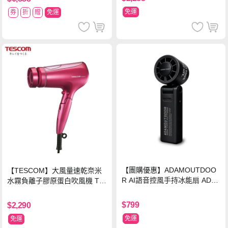
免運
券
折
贈
免運
【團購優惠】ADAMOUTDOO
【TESCOM】大風量速乾奈米
R AI語音控風手持冰能扇 ADF
水霧負離子膠原蛋白吹風機 TC
N-HTF520AI
D3000TW 桃紅色 TCD-3000T
W
$799
$2,290
免運
免運