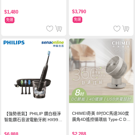
$3,790
$1,480
免運
免運
CHIMEI奇美 8吋DC馬達360度
【強勢爸氣】PHILIP 鑽白極淨
廣角4D遙控循環扇 Type-C DF-
智能鑽石音波電動牙刷 HX9924
08X1UM
【贈亮白刷頭】
$2,288
$6,888