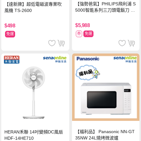
【強勢爸氣】PHILIPS飛利浦 S
【達新牌】超低電磁波專業吹
5000智能系列三刀頭電鬍刀 S5
風機 TS-2600
889/60
$5,988
$498
券
免運
免運
【福利品】 Panasonic NN-GT
HERAN禾聯 14吋變頻DC風扇
35NW 24L燒烤微波爐
HDF-14HE710