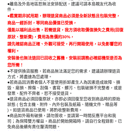
●離島及外島地區恕無法安排配送，建議可請本島親友代為收
件。
●鑑賞期非試用期，辦理退貨商品必須是全新狀態且包裝完整，
商品一經拆封，等同商品價值已受損，
僅能以福利品出售，若需退貨，我方須收取價值損失之費用(回復
原狀、整新費)，費用為售價的30%，
請先確認商品正確、外觀可接受，再行開箱使用，以免影響您的
權利。
安裝後也無法退回已回收之舊機，安裝前請務必確認機型是否為
您所需！
●不提供換貨服務，若商品無法滿足您的需求，建議請辦理退貨
方式，將盡速為您處理。
●若商品因消費者個人不當使用拆卸產生人為因素造成故障、損
毀、磨損、擦傷、刮傷、書寫、髒污、包裝破損不完整者，或是
發票、配件不齊者，恕不接受退貨。
●退貨商品必須回復原狀，亦即必須回復至您收到商品時的原始
狀態 ( 包含主機、附件、內外包裝及紙箱、隨機文件、贈品等
)。如退貨商品已使用，將酌收整新費用。
●商品如外箱有破損，請勿簽收，並請第一時間反應平台和我
司；為保障雙方權益，商品於開始開箱時，請自行全程錄影，已
免商品後續有責任釐清問題。