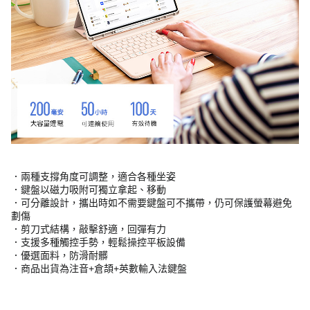
．兩種支撐角度可調整，適合各種坐姿
．鍵盤以磁力吸附可獨立拿起、移動
．可分離設計，攜出時如不需要鍵盤可不攜帶，仍可保護螢幕避免
劃傷
．剪刀式結構，敲擊舒適，回彈有力
．支援多種觸控手勢，輕鬆操控平板設備
．優選面料，防滑耐髒
．商品出貨為注音+倉頡+英數輸入法鍵盤