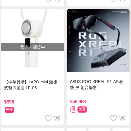
售完，補貨中
ASUS ROG XREAL R1 AR眼
【中華員購】LaPO mini 頸掛
鏡 黑 組合優惠
式製冷風扇 LF-06
$58,998
$990
贈
免運
免運