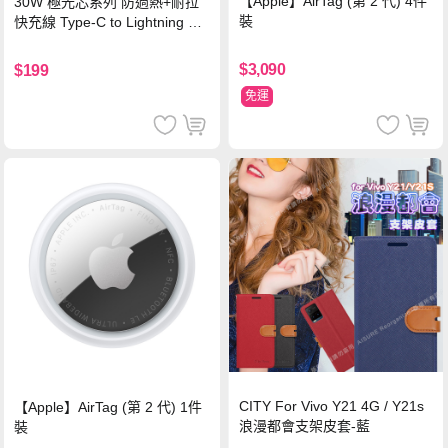
【Apple】AirTag (第 2 代) 4件
30W 極光芯系列 防過熱+耐拉
裝
快充線 Type-C to Lightning 傳
輸充電線(1.2M)黑色
$3,090
$199
免運
CITY For Vivo Y21 4G / Y21s
【Apple】AirTag (第 2 代) 1件
浪漫都會支架皮套-藍
裝