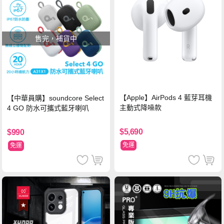
售完，補貨中
【Apple】AirPods 4 藍芽耳機
【中華員購】soundcore Select
主動式降噪款
4 GO 防水可攜式藍牙喇叭
$5,690
$990
免運
免運