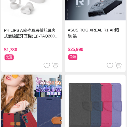
ASUS ROG XREAL R1 AR眼
PHILIPS AI麥克風長續航耳夾
鏡 黑
式無線藍牙耳機(白)-TAQ2000
WT
$25,990
$1,780
免運
免運