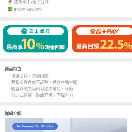
銀角零卡-無卡分期
iPASS MONEY
商品特色
．優選面料，防滑耐髒
．兩種支撐角度可調整，適合各種坐姿
．鍵盤以磁力吸附可獨立拿起、移動
．剪刀式結構，敲擊舒適，回彈有力
詳細介紹