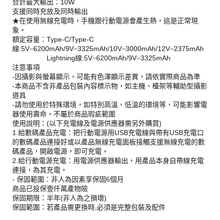
合計最大輸出：10W
支援同時充放及同時輸出
★在使用無線充電時，手機跟行動電源會產生熱，這是正常現
象。
額定容量：Type-C/Type-C
線:5V⎓6200mAh/9V⎓3325mAh/10V⎓3000mAh/12V⎓2375mAh
Lightning線:5V⎓6200mAh/9V⎓3325mAh
注意事項
-因攝影與螢幕顯示，可能有色澤顯示差異，請依實際商品為準
-本商品不含非產品包裝內容標示物，如主機、檯架等輔助型攝影
道具
-請勿使用於特殊環境，如特別高溫、低溫的環境等，可能影響電
器使用壽命，不屬於商品瑕疵範圍
使用說明：(以下充電線及電源供應器需另外購買)
1.給數碼產品充電：把行動電源用USB充電線與帶有USB充電口
的數碼產品連接好或以產品無線充電面板接觸支援無線充電的數
碼產品，開啟電源，即可充電。
2.給行動電源充電：用電源供應器輸出，用產品本身自帶線充電
連接，為其充電。
- 保固範圍：非人為因素享保固6個月
商品已投保壹仟萬產物險
保固期限：半年(非人為之損壞)
保固範圍：若產品需更換時,必須是完整包裝及配件