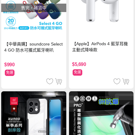
售完，補貨中
【Apple】AirPods 4 藍芽耳機
【中華員購】soundcore Select
主動式降噪款
4 GO 防水可攜式藍牙喇叭
$5,690
$990
免運
免運