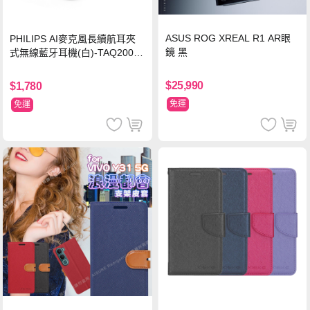
ASUS ROG XREAL R1 AR眼
PHILIPS AI麥克風長續航耳夾
鏡 黑
式無線藍牙耳機(白)-TAQ2000
WT
$25,990
$1,780
免運
免運