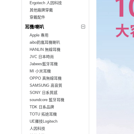
Ergotech 人因科技
其他廠牌穿戴
穿戴配件
耳機/喇叭
Apple 專用
aibo鈞嵐耳機喇叭
HANLIN 無線耳機
JVC 日本時尚
Jabees藍牙耳機
MI 小米耳機
OPPO 真無線耳機
SAMSUNG 高音質
SONY 日系質感
soundcore 藍牙耳機
TDK 日系品牌
TOTU 拓途耳機
UE羅技Logitech
人因科技