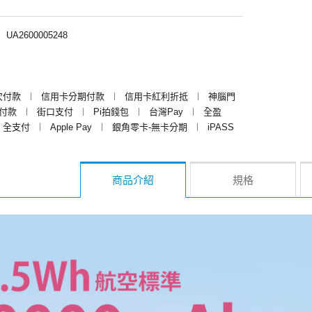
︱
UA2600005248
次付款
︱
信用卡分期付款
︱
信用卡紅利折抵
︱
神腦門
y付款
︱
街口支付
︱
Pi拍錢包
︱
台灣Pay
︱
全盈
全支付
︱
Apple Pay
︱
銀角零卡-無卡分期
︱
iPASS
商品介紹
規格