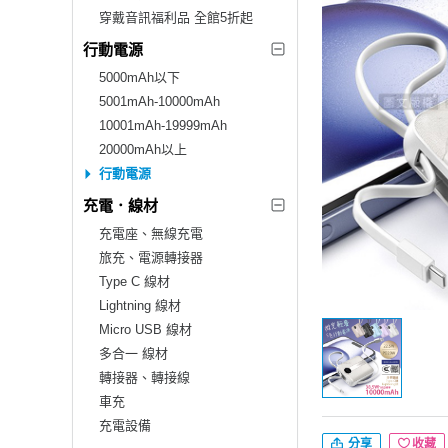
穿戴音訊福利品 全館5折起
行動電源
5000mAh以下
5001mAh-10000mAh
10001mAh-19999mAh
20000mAh以上
行動電源
充電．線材
充電座、無線充電
旅充、電源轉接器
Type C 線材
Lightning 線材
Micro USB 線材
多合一 線材
轉接器、轉接線
車充
充電設備
分享
收藏