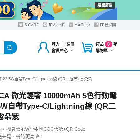
展開廣告
S-CARE
加入LINE
YouTube
FB粉絲團
商品
項
登入
︱
註冊
0
購物車
會員中心
2.5W自帶Type-C/Lightning線 (QR二維碼)-雲朵紫
CA 微光輕奢 10000mAh 5色行動電
5W自帶Type-C/Lightning線 (QR二
-雲朵紫
Wh，機身標示WH/中國CCC標誌+QR Code
快速充電，省時更高效！