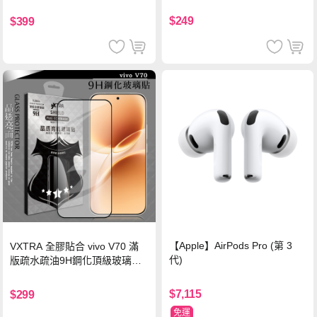
珍珠粉
黑)
$249
$399
【Apple】AirPods Pro (第 3
VXTRA 全膠貼合 vivo V70 滿
代)
版疏水疏油9H鋼化頂級玻璃貼
保護貼(黑)
$7,115
$299
免運