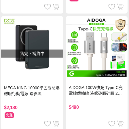
售完，補貨中
AIDOGA 100W快充 Type-C充
MEGA KING 10000準固態防爆
電線傳輸線 液態矽膠硅膠 2M
磁吸行動電源 暗影黑
支援iPhone17/安卓/手機/平板
$490
$2,180
免運