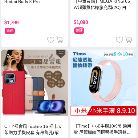
【中華員購】MEGA KING 65
Redmi Buds 8 Pro
W超薄氮化鎵旅充頭(2C) 白
$1,090
$1,799
免運
免運
【Timo】小米手環10/9/8 通用
CITY都會風 realme 16 插卡立
款 尼龍織紋回環替換手環錶帶-
架磁力手機皮套 有吊飾孔(承諾