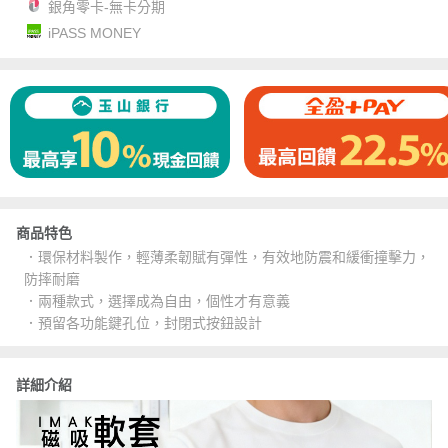
銀角零卡-無卡分期
iPASS MONEY
商品特色
．環保材料製作，輕薄柔韌賦有彈性，有效地防震和緩衝撞擊力，
防摔耐磨
．兩種款式，選擇成為自由，個性才有意義
．預留各功能鍵孔位，封閉式按鈕設計
詳細介紹