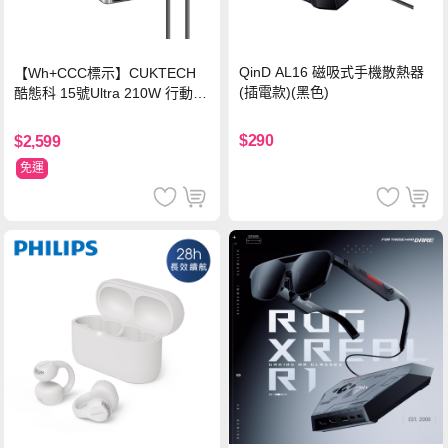
QinD AL16 磁吸式手機散熱器
【Wh+CCC標示】CUKTECH
(插電款)(黑色)
酷態科 15號Ultra 210W 行動電
源 20000mAh (PB200U) -灰色
$290
$2,599
免運