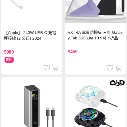
VXTRA 軍事防摔級 三星 Galax
【Apple】 240W USB-C 充電
y Tab S10 Lite 10.9吋 Y折晶透
連接線 (2 公尺) 2024
背蓋立架皮套 含筆槽(經典黑)
$459
$980
免運