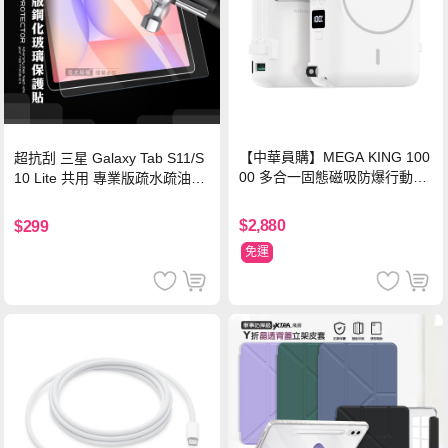
【中華員購】MEGA KING 100
超抗刮 三星 Galaxy Tab S11/S
00 多合一固態磁吸防爆行動電
10 Lite 共用 專業版疏水疏油9H
源 冰曜白
鋼化玻璃膜 平板玻璃貼
$2,880
$299
免運