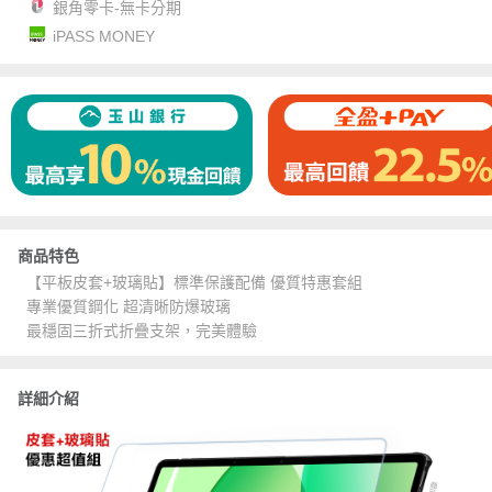
銀角零卡-無卡分期
iPASS MONEY
商品特色
【平板皮套+玻璃貼】標準保護配備 優質特惠套組
專業優質鋼化 超清晰防爆玻璃
最穩固三折式折疊支架，完美體驗
詳細介紹