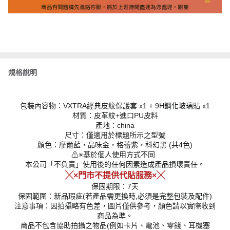
規格說明
包裝內容物：VXTRA經典皮紋保護套 x1 + 9H鋼化玻璃貼 x1
材質：皮革紋+進口PU皮料
產地：china
尺寸：僅適用於標題所示之型號
顏色：摩爾藍，品味金，格蕾紫，科幻黑 (共4色)
⚠︎※基於個人使用方式不同
本公司「不負責」使用後的任何因素造成產品損壞責任。
╳×門市不提供代貼服務×╳
保固期限：7天
保固範圍：新品瑕疵(若產品需更換時,必須是完整包裝及配件)
注意事項：因拍攝略有色差，圖片僅供參考，顏色請以實際收到
商品為準。
商品不包含協助拍攝之物品(例如卡片、電池、零錢、耳機塞