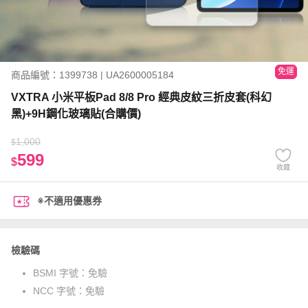
免運
商品編號：1399738 | UA2600005184
VXTRA 小米平板Pad 8/8 Pro 經典皮紋三折皮套(科幻
黑)+9H鋼化玻璃貼(合購價)
1,000
$
599
$
收藏
※不適用優惠券
檢驗碼
BSMI 字號：
免驗
NCC 字號：
免驗