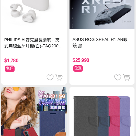
ASUS ROG XREAL R1 AR眼
PHILIPS AI麥克風長續航耳夾
鏡 黑
式無線藍牙耳機(白)-TAQ2000
WT
$25,990
$1,780
免運
免運