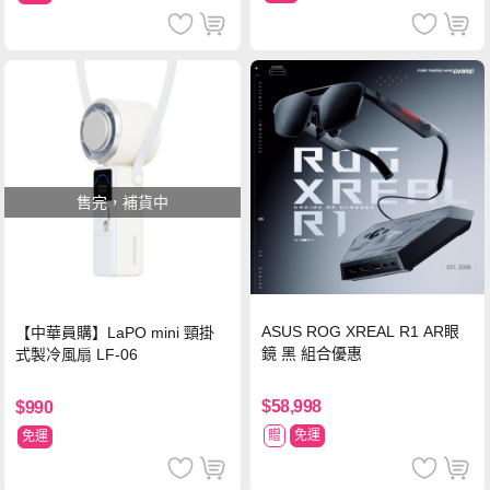
售完，補貨中
ASUS ROG XREAL R1 AR眼
【中華員購】LaPO mini 頸掛
鏡 黑 組合優惠
式製冷風扇 LF-06
$58,998
$990
贈
免運
免運