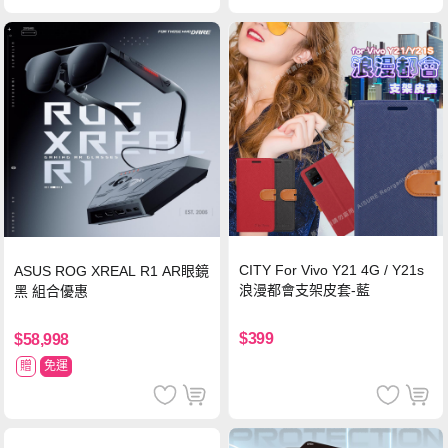
CITY For Vivo Y21 4G / Y21s
ASUS ROG XREAL R1 AR眼鏡
浪漫都會支架皮套-藍
黑 組合優惠
$399
$58,998
贈
免運