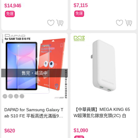
$7,115
$14,946
免運
免運
售完，補貨中
【中華員購】MEGA KING 65
DAPAD for Samsung Galaxy T
W超薄氮化鎵旅充頭(2C) 白
ab S10 FE 平板高透光滿版9H
鋼化玻璃保護貼
$1,090
$620