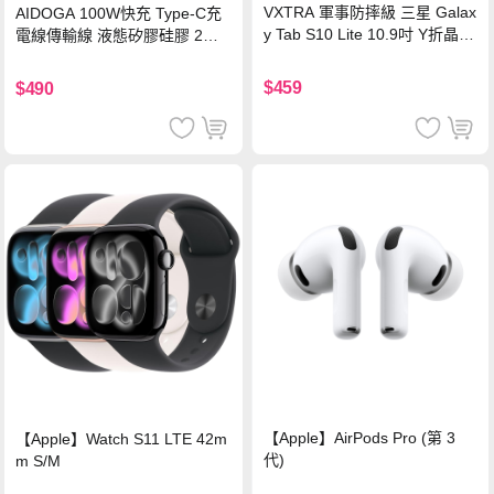
VXTRA 軍事防摔級 三星 Galax
AIDOGA 100W快充 Type-C充
y Tab S10 Lite 10.9吋 Y折晶透
電線傳輸線 液態矽膠硅膠 2M
背蓋立架皮套 含筆槽(經典黑)
支援iPhone17/安卓/手機/平板
$459
$490
【Apple】AirPods Pro (第 3
【Apple】Watch S11 LTE 42m
代)
m S/M