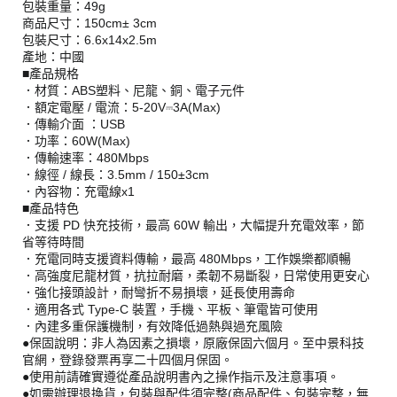
包裝重量：49g
商品尺寸：150cm± 3cm
包裝尺寸：6.6x14x2.5m
產地：中國
■產品規格
．材質：ABS塑料、尼龍、銅、電子元件
．額定電壓 / 電流：5-20V⎓3A(Max)
．傳輸介面 ：USB
．功率：60W(Max)
．傳輸速率：480Mbps
．線徑 / 線長：3.5mm / 150±3cm
．內容物：充電線x1
■產品特色
．支援 PD 快充技術，最高 60W 輸出，大幅提升充電效率，節
省等待時間
．充電同時支援資料傳輸，最高 480Mbps，工作娛樂都順暢
．高強度尼龍材質，抗拉耐磨，柔韌不易斷裂，日常使用更安心
．強化接頭設計，耐彎折不易損壞，延長使用壽命
．適用各式 Type-C 裝置，手機、平板、筆電皆可使用
．內建多重保護機制，有效降低過熱與過充風險
●保固說明：非人為因素之損壞，原廠保固六個月。至中景科技
官網，登錄發票再享二十四個月保固。
●使用前請確實遵從產品說明書內之操作指示及注意事項。
●如需辦理退換貨，包裝與配件須完整(商品配件、包裝完整，無