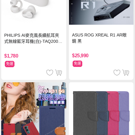
ASUS ROG XREAL R1 AR眼
PHILIPS AI麥克風長續航耳夾
鏡 黑
式無線藍牙耳機(白)-TAQ2000
WT
$25,990
$1,780
免運
免運