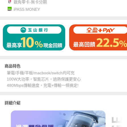
銀角零卡-無卡分期
iPASS MONEY
商品特色
筆電/手機/平板/macbook/switch均可充
100W大功率，智能芯片，過熱保護更安心
480Mbps傳輸速度，充電+傳輸一條搞定!
詳細介紹