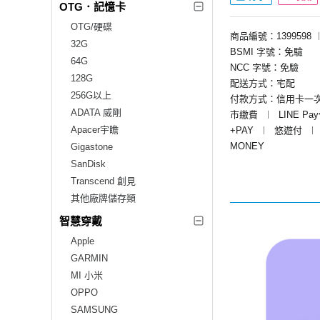
OTG．記憶卡
OTG/硬碟
商品編號：1399598
32G
BSMI 字號：免驗
64G
NCC 字號：免驗
128G
配送方式：宅配
256G以上
付款方式：信用卡一
ADATA 威剛
市繳費
︱
LINE Pa
Apacer宇瞻
+PAY
︱
悠遊付
︱
MONEY
Gigastone
SanDisk
Transcend 創見
其他廠牌儲存類
智慧穿戴
Apple
GARMIN
MI 小米
OPPO
SAMSUNG