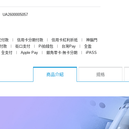
︱
UA2600005057
次付款
︱
信用卡分期付款
︱
信用卡紅利折抵
︱
神腦門
y付款
︱
街口支付
︱
Pi拍錢包
︱
台灣Pay
︱
全盈
全支付
︱
Apple Pay
︱
銀角零卡-無卡分期
︱
iPASS
商品介紹
規格