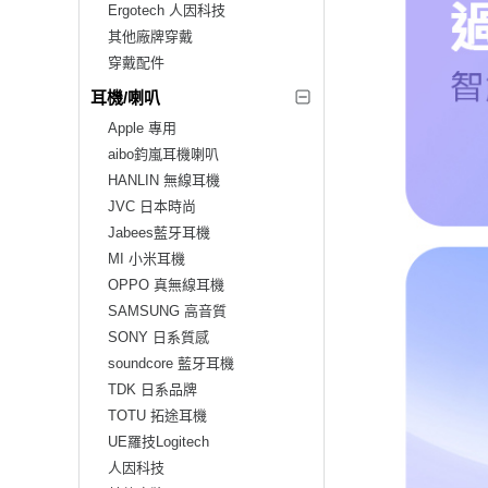
Ergotech 人因科技
其他廠牌穿戴
穿戴配件
耳機/喇叭
Apple 專用
aibo鈞嵐耳機喇叭
HANLIN 無線耳機
JVC 日本時尚
Jabees藍牙耳機
MI 小米耳機
OPPO 真無線耳機
SAMSUNG 高音質
SONY 日系質感
soundcore 藍牙耳機
TDK 日系品牌
TOTU 拓途耳機
UE羅技Logitech
人因科技