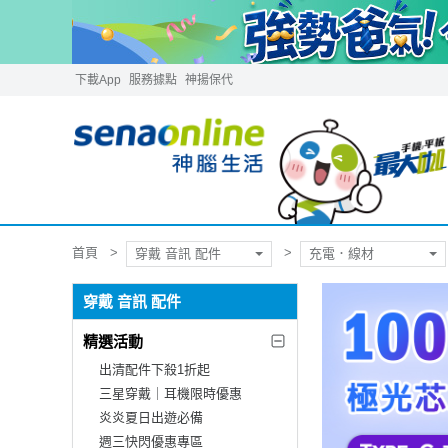
下載App
服務據點
神揚保代
首頁
穿戴 音訊 配件
充電．線材
穿戴 音訊 配件
精選活動
出清配件下殺1折起
三星穿戴｜耳機限時優惠
炎炎夏日出遊必備
週三快閃優惠專區