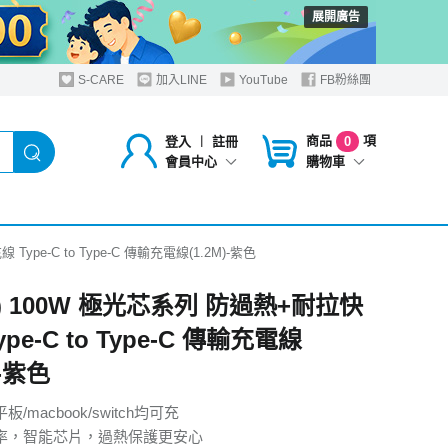
展開廣告
S-CARE
加入LINE
YouTube
FB粉絲團
商品
項
登入
︱
註冊
0
購物車
會員中心
ype-C to Type-C 傳輸充電線(1.2M)-紫色
) 100W 極光芯系列 防過熱+耐拉快
ype-C to Type-C 傳輸充電線
)-紫色
板/macbook/switch均可充
功率，智能芯片，過熱保護更安心