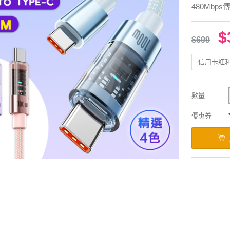
480Mbp
$
$699
信用卡紅
數量
優惠券