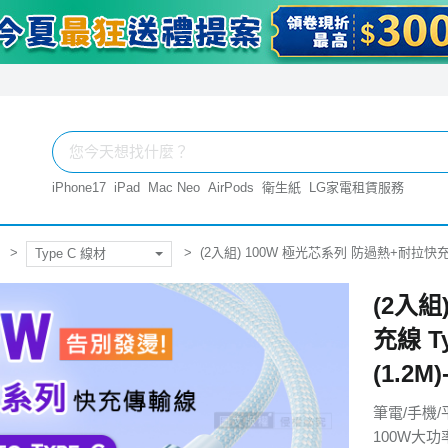
iPhone17
iPad
Mac Neo
AirPods
衛生紙
LG家電租賃服務
(2入組) 100W 極光芯系列 防過熱+耐拉快充線 T
Type C 線材
(2入組
充線 T
(1.2M
筆電/手機/平
100W大