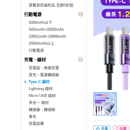
穿戴音訊福利品 全館5折起
行動電源
5000mAh以下
5001mAh-10000mAh
10001mAh-19999mAh
20000mAh以上
行動電源
充電．線材
充電座、無線充電
旅充、電源轉接器
Type C 線材
Lightning 線材
Micro USB 線材
多合一 線材
轉接器、轉接線
車充
充電設備
分享
收藏