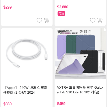
源 冰曜白
鋼化玻璃膜 平板玻璃貼
$2,880
$299
免運
VXTRA 軍事防摔級 三星 Galax
【Apple】 240W USB-C 充電
y Tab S10 Lite 10.9吋 Y折晶透
連接線 (2 公尺) 2024
背蓋立架皮套 含筆槽(經典黑)
$459
$980