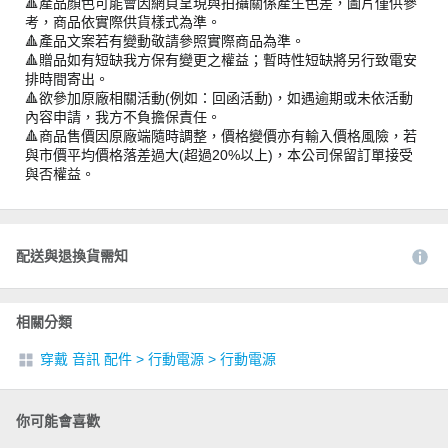
🔺產品顏色可能會因網頁呈現與拍攝關係產生色差，圖片僅供參
考，商品依實際供貨樣式為準。
🔺產品文案若有變動敬請參照實際商品為準。
🔺贈品如有短缺我方保有變更之權益；暫時性短缺將另行致電安
排時間寄出。
🔺欲參加原廠相關活動(例如：回函活動)，如遇逾期或未依活動
內容申請，我方不負擔保責任。
🔺商品售價因原廠端隨時調整，價格變價亦有輸入價格風險，若
與市價平均價格落差過大(超過20%以上)，本公司保留訂單接受
與否權益。
配送與退換貨需知
相關分類
穿戴 音訊 配件
>
行動電源
>
行動電源
你可能會喜歡