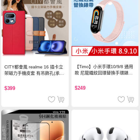
【Timo】小米手環10/9/8 通用
CITY都會風 realme 16 插卡立
款 尼龍織紋回環替換手環錶帶-
架磁力手機皮套 有吊飾孔(承諾
珍珠粉
黑)
$249
$399