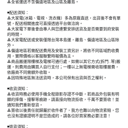
🔺全省運送不含偏遠地區及山區及離島。
◾️配送須知：
🔺大家電(冰箱、電視、洗衣機）多為原廠直送，出貨後不會有單
號，配送相關進度可直接透過平台做洽詢。
🔺大家電下單後會由專人與您連繫安排送貨及是否需要到府安裝
的時間。
🔺大家電配送或安裝僅限台灣本島運，離島、偏遠地區及山區除
外。
🔺偏遠地區若需配送費用及安裝工資另計，將依不同區域酌收費
用，實際價格以客服聯繫時報價為主。
🔺商品搬運限樓梯及電梯可通行處，如需以其它方式(拆門..等)搬
運，則費用由購買人自行支付；一樓以上無電梯需收取樓層費，
依廠商不同需額外收取。
🔺因特殊地區無法送貨時，本公司保有出貨與否之權利。
◾️收貨須知：
🔺收貨時務必使用手機全程錄影存證不中斷，若商品外包裝有明
顯的摔傷、撞擊等痕跡，請直接向物流拒收，千萬不要簽收！並
通知我們重新發貨。
🔺簽收以後責任就歸屬於收件者了，我方也難以向物流索賠，您
也沒有證據證明不是您造成的，請各位好買家務必要注意！
◾️退貨須知：