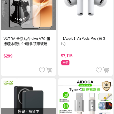
【Apple】AirPods Pro (第 3
VXTRA 全膠貼合 vivo V70 滿
代)
版疏水疏油9H鋼化頂級玻璃貼
保護貼(黑)
$7,115
$299
免運
售完，補貨中