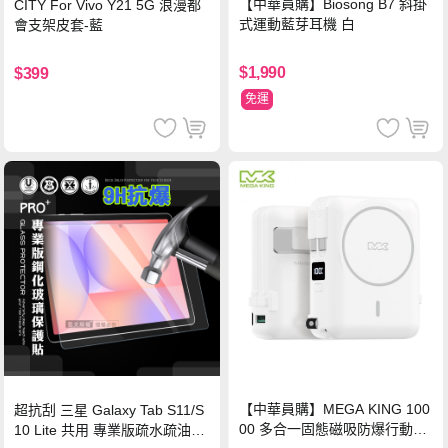
【中華員購】Biosong B7 斜掛
CITY For Vivo Y21 5G 浪漫都
式運動藍芽耳機 白
會支架皮套-藍
$1,990
$399
免運
【中華員購】MEGA KING 100
超抗刮 三星 Galaxy Tab S11/S
00 多合一固態磁吸防爆行動電
10 Lite 共用 專業版疏水疏油9H