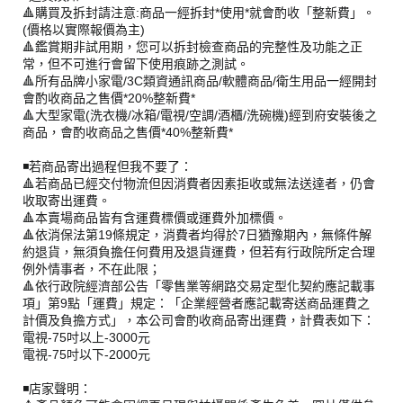
🔺購買及拆封請注意:商品一經拆封*使用*就會酌收「整新費」。
(價格以實際報價為主)
🔺鑑賞期非試用期，您可以拆封檢查商品的完整性及功能之正
常，但不可進行會留下使用痕跡之測試。
🔺所有品牌小家電/3C類資通訊商品/軟體商品/衛生用品一經開封
會酌收商品之售價*20%整新費*
🔺大型家電(洗衣機/冰箱/電視/空調/酒櫃/洗碗機)經到府安裝後之
商品，會酌收商品之售價*40%整新費*
◾️若商品寄出過程但我不要了：
🔺若商品已經交付物流但因消費者因素拒收或無法送達者，仍會
收取寄出運費。
🔺本賣場商品皆有含運費標價或運費外加標價。
🔺依消保法第19條規定，消費者均得於7日猶豫期內，無條件解
約退貨，無須負擔任何費用及退貨運費，但若有行政院所定合理
例外情事者，不在此限；
🔺依行政院經濟部公告「零售業等網路交易定型化契約應記載事
項」第9點「運費」規定：「企業經營者應記載寄送商品運費之
計價及負擔方式」，本公司會酌收商品寄出運費，計費表如下：
電視-75吋以上-3000元
電視-75吋以下-2000元
◾️店家聲明：