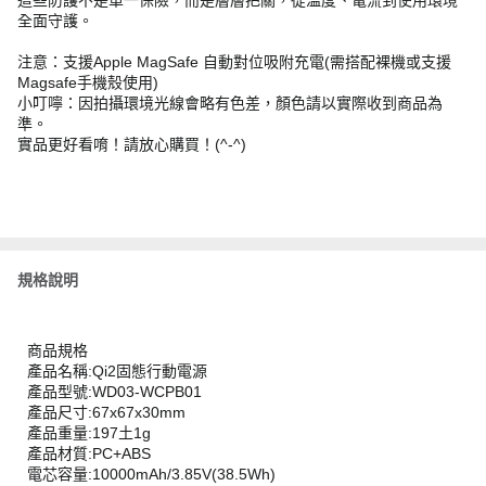
這些防護不是單一保險，而是層層把關，從溫度、電流到使用環境
全面守護。
注意：支援Apple MagSafe 自動對位吸附充電(需搭配裸機或支援
Magsafe手機殼使用)
小叮嚀：因拍攝環境光線會略有色差，顏色請以實際收到商品為
準。
實品更好看唷！請放心購買！(^-^)
規格說明
商品規格
產品名稱:Qi2固態行動電源
產品型號:WD03-WCPB01
產品尺寸:67x67x30mm
產品重量:197土1g
產品材質:PC+ABS
電芯容量:10000mAh/3.85V(38.5Wh)