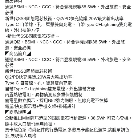
商品特色
通過BSMI、NCC、CCC、符合登機規範38.5Wh、外出旅遊、安全
必備
新世代SSB固態電芯技術、Qi2/PD快充協議,20W最大輸出功率
Type C 自帶線、孔，智慧雙向充電、自帶Type C+Lightning雙充電
線，外出攜帶方便
~新世代SSB固態電芯技術 ∼
通過Qi2、BSMI、NCC、CCC、符合登機規範38.5Wh、外出旅
遊、安全必備
◤商品簡介◢
通過BSMI、NCC、CCC、符合登機規範38.5Wh、外出旅遊、安全
必備
新世代SSB固態電芯技術
Qi2/PD快充協議,20W最大輸出功率
Type C 自帶線、孔，智慧雙向充電
自帶Type C+Lightning雙充電線，外出攜帶方便
內置熱敏電阻、異物偵測及多重保護機制
備電量數立顯示，採用N52強力磁吸，無線充電不怕掉
電量/快充顯示器+手機支架+掛繩設計
◤商品說明◢
全新推出Mini輕巧造型的固態電芯行動電源，38.5Wh 可安心登機，
隨手放入口袋也毫無負擔。
馬卡龍色系 時尚配件的行動電源 多款馬卡龍配色選擇,跳脫單調色
系,展現個人風格