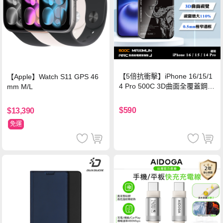
【5倍抗衝擊】iPhone 16/15/1
【Apple】Watch S11 GPS 46
4 Pro 500C 3D曲面全覆蓋鋼化
mm M/L
玻璃貼 0.5mm極窄邊框 防指紋
保護貼
$590
$13,390
免運