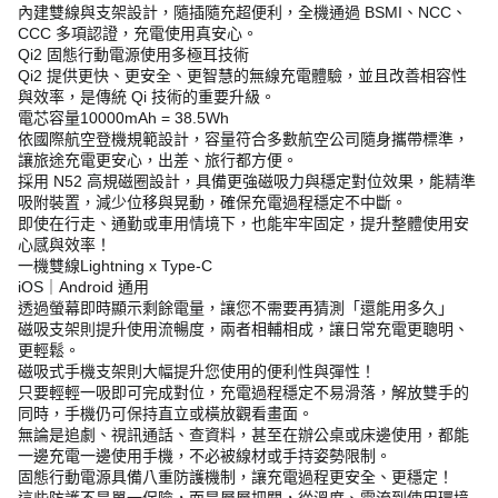
內建雙線與支架設計，隨插隨充超便利，全機通過 BSMI、NCC、
CCC 多項認證，充電使用真安心。
Qi2 固態行動電源使用多極耳技術
Qi2 提供更快、更安全、更智慧的無線充電體驗，並且改善相容性
與效率，是傳統 Qi 技術的重要升級。
電芯容量10000mAh = 38.5Wh
依國際航空登機規範設計，容量符合多數航空公司隨身攜帶標準，
讓旅途充電更安心，出差、旅行都方便。
採用 N52 高規磁圈設計，具備更強磁吸力與穩定對位效果，能精準
吸附裝置，減少位移與晃動，確保充電過程穩定不中斷。
即使在行走、通勤或車用情境下，也能牢牢固定，提升整體使用安
心感與效率！
一機雙線Lightning x Type-C
iOS｜Android 通用
透過螢幕即時顯示剩餘電量，讓您不需要再猜測「還能用多久」
磁吸支架則提升使用流暢度，兩者相輔相成，讓日常充電更聰明、
更輕鬆。
磁吸式手機支架則大幅提升您使用的便利性與彈性！
只要輕輕一吸即可完成對位，充電過程穩定不易滑落，解放雙手的
同時，手機仍可保持直立或橫放觀看畫面。
無論是追劇、視訊通話、查資料，甚至在辦公桌或床邊使用，都能
一邊充電一邊使用手機，不必被線材或手持姿勢限制。
固態行動電源具備八重防護機制，讓充電過程更安全、更穩定！