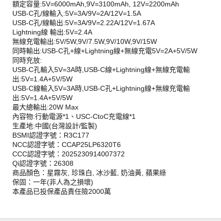
額定容量:5V=6000mAh,9V=3100mAh, 12V=2200mAh
USB-C孔/線輸入:5V=3A/9V=2A/12V=1.5A
USB-C孔/線輸出:5V=3A/9V=2.22A/12V=1.67A
Lightning線 輸出:5V=2.4A
無線充電輸出:5V/5W,9V/7.5W,9V/10W,9V/15W
同時輸出:USB-C孔+線+Lightning線+無線充電5V=2A+5V/5W
同時充放:
USB-C孔輸入5V=3A時,USB-C線+Lightning線+無線充電輸
出:5V=1.4A+5V/5W
USB-C線輸入5V=3A時,USB-C孔+Lightning線+無線充電輸
出:5V=1.4A+5V/5W
最大總輸出:20W Max
內容物:行動電源*1、USC-CtoC充電線*1
生產地:中國(台灣設計/監製)
BSMI認證字號：R3C177
NCC認證字號：CCAP25LP6320T6
CCC認證字號：2025230914007372
Qi認證字號：26308
商品顏色：星霧灰, 珍珠白, 冰沙藍, 奶油黃, 蘋果綠
保固：一年(非人為之損壞)
本產品已投保產品責任險2000萬