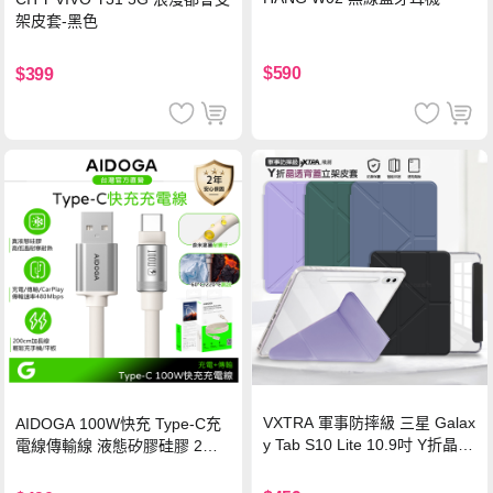
架皮套-黑色
$590
$399
VXTRA 軍事防摔級 三星 Galax
AIDOGA 100W快充 Type-C充
y Tab S10 Lite 10.9吋 Y折晶透
電線傳輸線 液態矽膠硅膠 2M
背蓋立架皮套 含筆槽(經典黑)
支援iPhone17/安卓/手機/平板