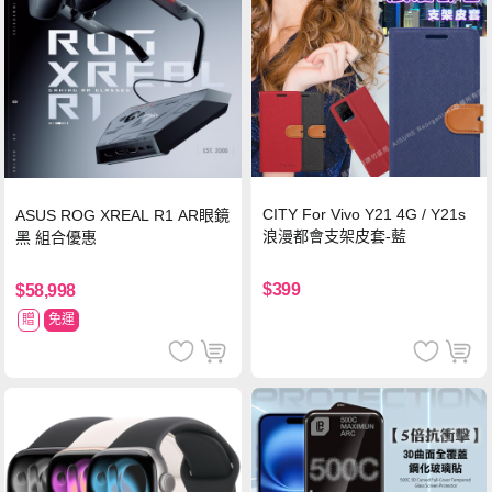
CITY For Vivo Y21 4G / Y21s
ASUS ROG XREAL R1 AR眼鏡
浪漫都會支架皮套-藍
黑 組合優惠
$399
$58,998
贈
免運