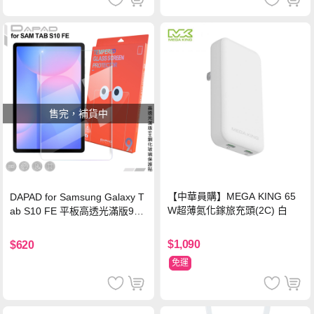
售完，補貨中
【中華員購】MEGA KING 65
DAPAD for Samsung Galaxy T
W超薄氮化鎵旅充頭(2C) 白
ab S10 FE 平板高透光滿版9H
鋼化玻璃保護貼
$1,090
$620
免運