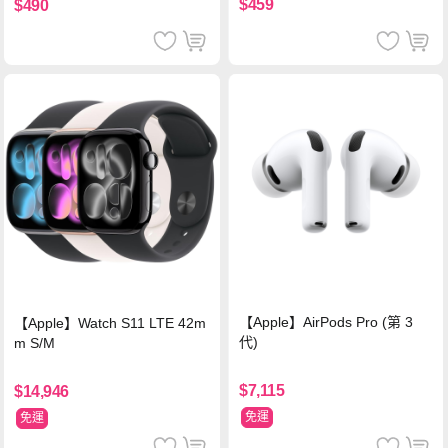
$459
$490
【Apple】AirPods Pro (第 3
【Apple】Watch S11 LTE 42m
代)
m S/M
$7,115
$14,946
免運
免運