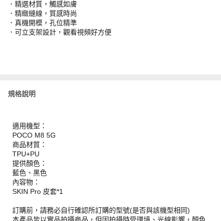
．精選材質，觸感如膚
．精緻縫線，質感時尚
．真機開模，孔位精準
．可立支架設計，觀看視頻好方便
規格說明
適用機型：
POCO M8 5G
商品材質：
TPU+PU
提供顏色：
藍色、黑色
內容物：
SKIN Pro 皮套*1
訂購前，請務必自行確認所訂購的型號(是否與該機型相同)
本產品皆以實品拍攝商品，但因拍攝時受環境、光線影響，顏色