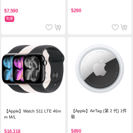
$290
$7,590
免運
【Apple】AirTag (第 2 代) 1件
【Apple】Watch S11 LTE 46m
裝
m M/L
$890
$16,318