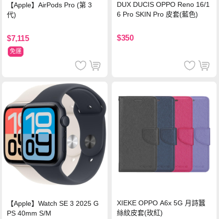
DUX DUCIS OPPO Reno 16/1
【Apple】AirPods Pro (第 3
6 Pro SKIN Pro 皮套(藍色)
代)
$350
$7,115
免運
XIEKE OPPO A6x 5G 月詩蠶
【Apple】Watch SE 3 2025 G
絲紋皮套(玫紅)
PS 40mm S/M