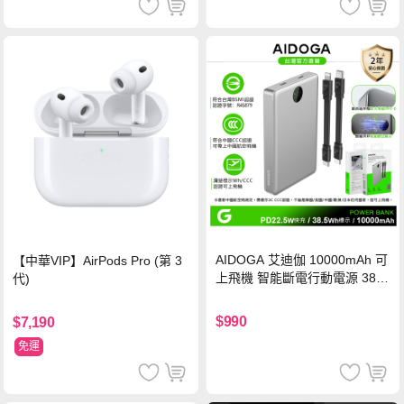
AIDOGA 艾迪伽 10000mAh 可
【中華VIP】AirPods Pro (第 3
上飛機 智能斷電行動電源 38.5
代)
Wh PD雙向快充充電線 鈦銀 台
灣BSMI/中國CCC/歐美CE/FCC
$990
$7,190
認證
免運