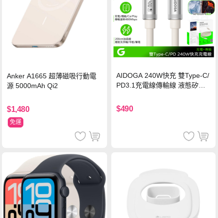
AIDOGA 240W快充 雙Type-C/
Anker A1665 超薄磁吸行動電
PD3.1充電線傳輸線 液態矽膠
源 5000mAh Qi2
硅膠 2M 支援iPhone17/安卓/手
機/平板/筆電
$490
$1,480
免運