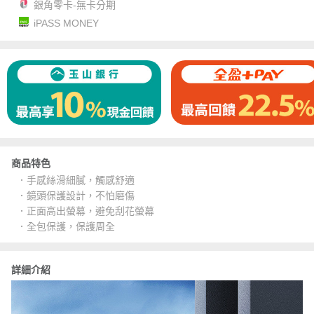
銀角零卡-無卡分期
iPASS MONEY
商品特色
．手感絲滑細膩，觸感舒適
．鏡頭保護設計，不怕磨傷
．正面高出螢幕，避免刮花螢幕
．全包保護，保護周全
詳細介紹