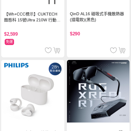
QinD AL16 磁吸式手機散熱器
【Wh+CCC標示】CUKTECH
(插電款)(黑色)
酷態科 15號Ultra 210W 行動電
源 20000mAh (PB200U) -灰色
$290
$2,599
免運