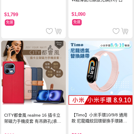
$1,090
$1,799
免運
免運
【Timo】小米手環10/9/8 通用
CITY都會風 realme 16 插卡立
款 尼龍織紋回環替換手環錶帶-
架磁力手機皮套 有吊飾孔(承諾
珍珠粉
黑)