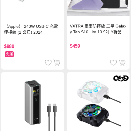
VXTRA 軍事防摔級 三星 Galax
【Apple】 240W USB-C 充電
y Tab S10 Lite 10.9吋 Y折晶透
連接線 (2 公尺) 2024
背蓋立架皮套 含筆槽(經典黑)
$459
$980
免運