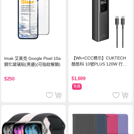
【Wh+CCC標示】CUKTECH
Imak 艾美克 Google Pixel 10a
酷態科 10號PLUS 120W 行動
鋼化玻璃貼(黑邊)(可指紋解鎖)
電源 15000mAh (PB150P)-黑
色
$1,699
$250
免運