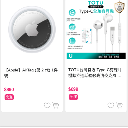
TOTU台灣官方 Type-C有線耳
【Apple】AirTag (第 2 代) 1件
機線控通話聽歌高清麥克風 耀
裝
系列 1M 支援iPhone17/16/安
卓 通過台灣BSMI認證
$699
$890
免運
免運