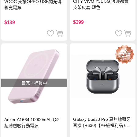
CITY VIVO Y31 5G 浪漫都會
VOOC 支援OPPO USB閃充傳
支架皮套-藍色
輸充電線
$399
$139
售完，補貨中
Galaxy Buds3 Pro 真無線藍牙
Anker A1664 10000mAh Qi2
耳機 (R630)【A+級福利品 6個
超薄磁吸行動電源
月保固】