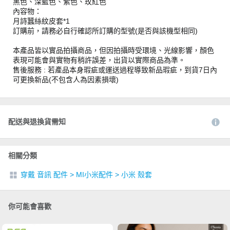
黑色、深藍色、紫色、玫紅色
內容物：
月詩蠶絲紋皮套*1
訂購前，請務必自行確認所訂購的型號(是否與該機型相同)
本產品皆以實品拍攝商品，但因拍攝時受環境、光線影響，顏色
表現可能會與實物有稍許誤差，出貨以實際商品為準。
售後服務 : 若產品本身瑕疵或運送過程導致新品瑕疵，到貨7日內
可更換新品(不包含人為因素損壞)
配送與退換貨需知
相關分類
穿戴 音訊 配件
>
MI小米配件
>
小米 殼套
你可能會喜歡