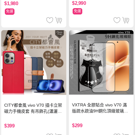
$2,990
$1,980
免運
免運
VXTRA 全膠貼合 vivo V70 滿
CITY都會風 vivo V70 插卡立架
版疏水疏油9H鋼化頂級玻璃貼
磁力手機皮套 有吊飾孔(瀟灑
保護貼(黑)
藍)
$299
$399