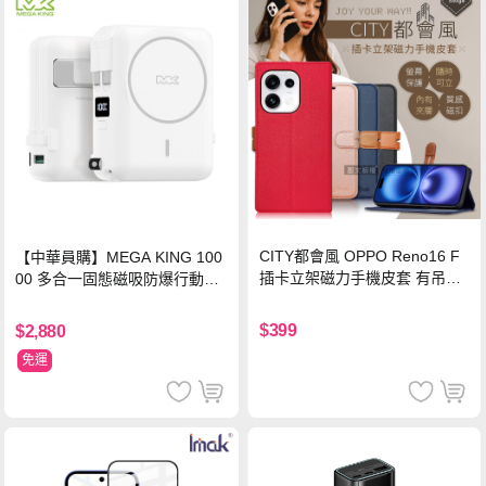
CITY都會風 OPPO Reno16 F
【中華員購】MEGA KING 100
插卡立架磁力手機皮套 有吊飾
00 多合一固態磁吸防爆行動電
孔(承諾黑)
源 冰曜白
$399
$2,880
免運