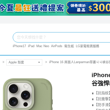
iPhone17
iPad
Mac Neo
AirPods
衛生紙
LG家電租賃服務
iPhone 16 屌面人Lanparman草叢ㄐㄐ峽谷
Apple 殼套
iPho
谷強悍M
∎【抗指紋
∎【抗衝擊】
∎【防手滑