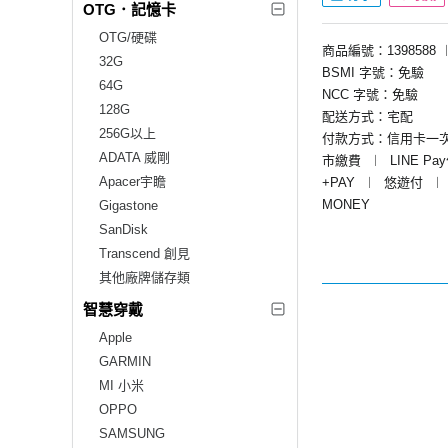
OTG．記憶卡
OTG/硬碟
商品編號：1398588
32G
BSMI 字號：免驗
64G
NCC 字號：免驗
128G
配送方式：宅配
256G以上
付款方式：信用卡一
ADATA 威剛
市繳費
︱
LINE Pa
Apacer宇瞻
+PAY
︱
悠遊付
︱
MONEY
Gigastone
SanDisk
Transcend 創見
其他廠牌儲存類
智慧穿戴
Apple
GARMIN
MI 小米
OPPO
SAMSUNG