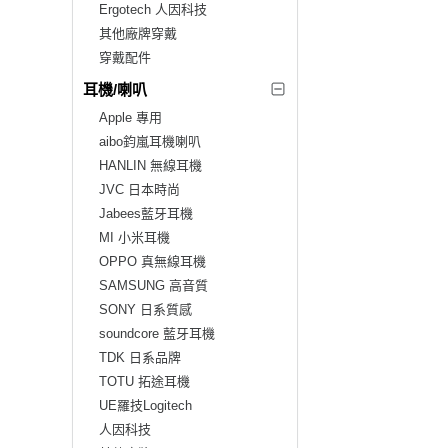
Ergotech 人因科技
其他廠牌穿戴
穿戴配件
耳機/喇叭
Apple 專用
aibo鈞嵐耳機喇叭
HANLIN 無線耳機
JVC 日本時尚
Jabees藍牙耳機
MI 小米耳機
OPPO 真無線耳機
SAMSUNG 高音質
SONY 日系質感
soundcore 藍牙耳機
TDK 日系品牌
TOTU 拓途耳機
UE羅技Logitech
人因科技