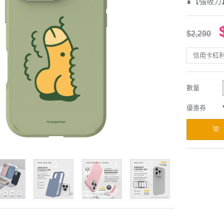
∎【強吸力
$2,290
信用卡紅
數量
優惠券