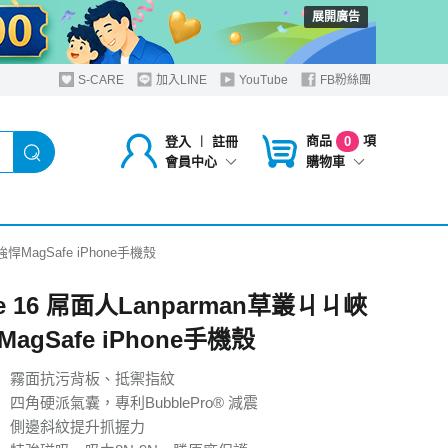
展開廣告
S-CARE
加入LINE
YouTube
FB粉絲團
商品
項
登入
︱
註冊
0
購物車
會員中心
強悍MagSafe iPhone手機殼
ne 16 屌面人Lanparman草叢ㄐㄐ峽
agSafe iPhone手機殼
】霧面抗污背板、抵禦指紋
四角硬派氣囊，專利BubblePro® 減震
】側邊斜紋提升抓握力