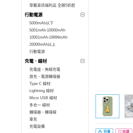
穿戴音訊福利品 全館5折起
行動電源
5000mAh以下
5001mAh-10000mAh
10001mAh-19999mAh
20000mAh以上
行動電源
充電．線材
充電座、無線充電
旅充、電源轉接器
Type C 線材
Lightning 線材
Micro USB 線材
多合一 線材
轉接器、轉接線
車充
充電設備
分享
收藏