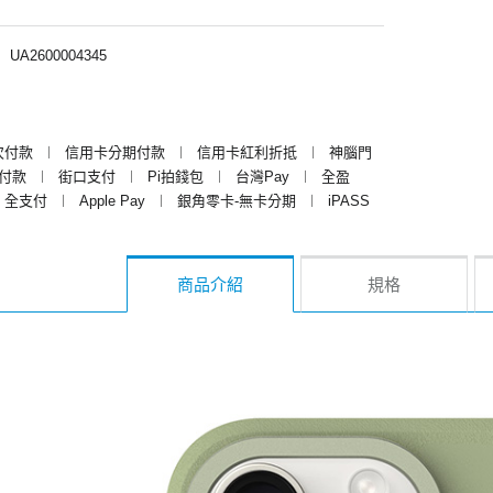
︱
UA2600004345
次付款
︱
信用卡分期付款
︱
信用卡紅利折抵
︱
神腦門
y付款
︱
街口支付
︱
Pi拍錢包
︱
台灣Pay
︱
全盈
全支付
︱
Apple Pay
︱
銀角零卡-無卡分期
︱
iPASS
商品介紹
規格