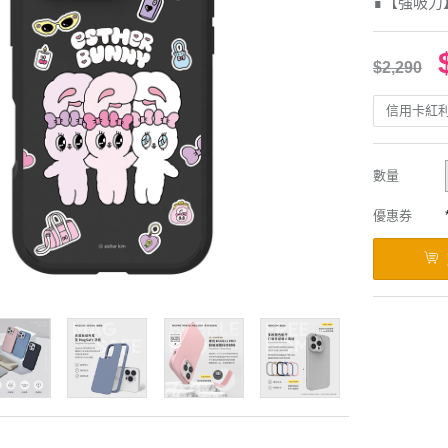
∎【強吸力
$2,290
信用卡紅
數量
優惠券