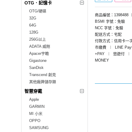
OTG．記憶卡
OTG/硬碟
商品編號：1398488
32G
BSMI 字號：免驗
64G
NCC 字號：免驗
128G
配送方式：宅配
256G以上
付款方式：信用卡一
ADATA 威剛
市繳費
︱
LINE Pa
Apacer宇瞻
+PAY
︱
悠遊付
︱
MONEY
Gigastone
SanDisk
Transcend 創見
其他廠牌儲存類
智慧穿戴
Apple
GARMIN
MI 小米
OPPO
SAMSUNG