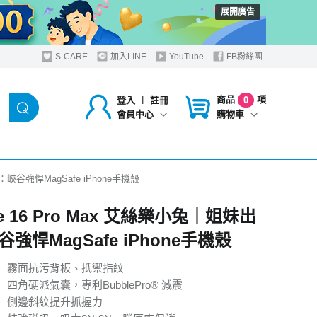
展開廣告
S-CARE
加入LINE
YouTube
FB粉絲團
商品
項
登入
︱
註冊
0
購物車
會員中心
遊：峽谷強悍MagSafe iPhone手機殼
ne 16 Pro Max 艾絲樂小兔｜姐妹出
強悍MagSafe iPhone手機殼
】霧面抗污背板、抵禦指紋
四角硬派氣囊，專利BubblePro® 減震
】側邊斜紋提升抓握力