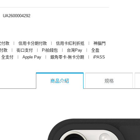
︱
UA2600004292
次付款
︱
信用卡分期付款
︱
信用卡紅利折抵
︱
神腦門
y付款
︱
街口支付
︱
Pi拍錢包
︱
台灣Pay
︱
全盈
全支付
︱
Apple Pay
︱
銀角零卡-無卡分期
︱
iPASS
商品介紹
規格