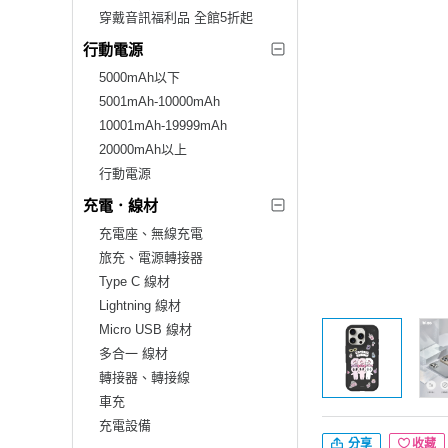
穿戴音訊福利品 全館5折起
行動電源
5000mAh以下
5001mAh-10000mAh
10001mAh-19999mAh
20000mAh以上
行動電源
充電．線材
充電座、無線充電
旅充、電源轉接器
Type C 線材
Lightning 線材
Micro USB 線材
多合一 線材
轉接器、轉接線
車充
充電設備
分享
收藏