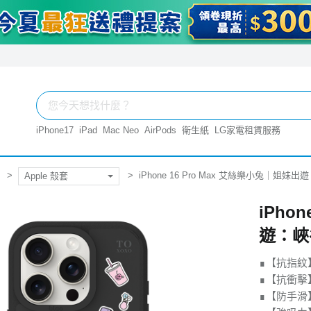
iPhone17
iPad
Mac Neo
AirPods
衛生紙
LG家電租賃服務
iPhone 16 Pro Max 艾絲樂小兔｜姐妹出
Apple 殼套
iPho
遊：峽谷
∎【抗指紋
∎【抗衝擊】
∎【防手滑