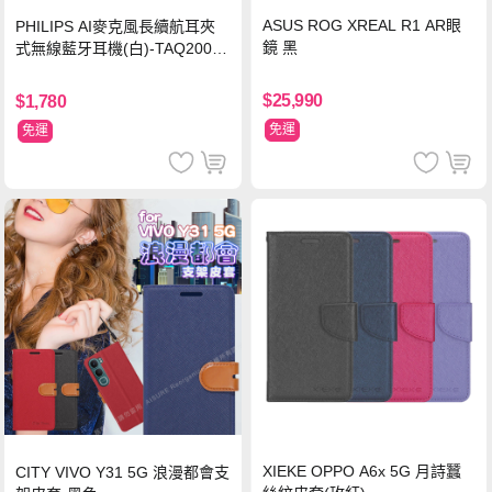
ASUS ROG XREAL R1 AR眼
PHILIPS AI麥克風長續航耳夾
鏡 黑
式無線藍牙耳機(白)-TAQ2000
WT
$25,990
$1,780
免運
免運
XIEKE OPPO A6x 5G 月詩蠶
CITY VIVO Y31 5G 浪漫都會支