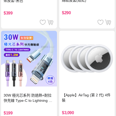
絲紋皮套(玫紅)
架皮套-黑色
$290
$399
【Apple】AirTag (第 2 代) 4件
30W 極光芯系列 防過熱+耐拉
裝
快充線 Type-C to Lightning 傳
輸充電線(1.2M)黑色
$3,090
$199