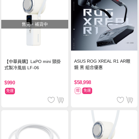
售完，補貨中
ASUS ROG XREAL R1 AR眼
【中華員購】LaPO mini 頸掛
鏡 黑 組合優惠
式製冷風扇 LF-06
$58,998
$990
贈
免運
免運