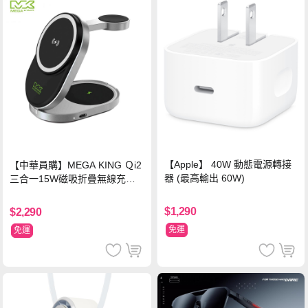
【Apple】 40W 動態電源轉接
【中華員購】MEGA KING Ｑi2
器 (最高輸出 60W)
三合一15W磁吸折疊無線充電
支架 黑
$1,290
$2,290
免運
免運