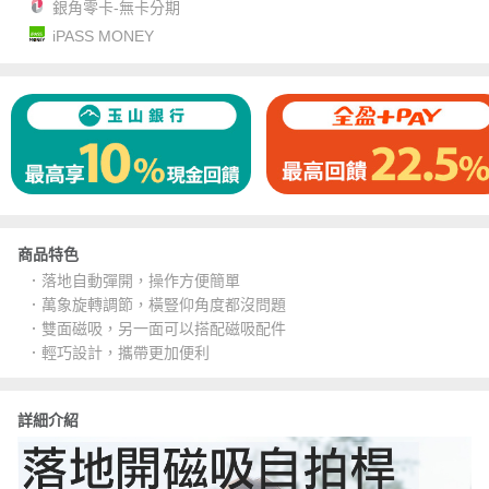
銀角零卡-無卡分期
iPASS MONEY
商品特色
．落地自動彈開，操作方便簡單
．萬象旋轉調節，橫豎仰角度都沒問題
．雙面磁吸，另一面可以搭配磁吸配件
．輕巧設計，攜帶更加便利
詳細介紹