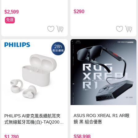
源 20000mAh (PB200U) -灰色
$290
$2,599
免運
ASUS ROG XREAL R1 AR眼
PHILIPS AI麥克風長續航耳夾
鏡 黑 組合優惠
式無線藍牙耳機(白)-TAQ2000
WT
$58,998
$1,780