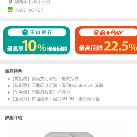
銀角零卡-無卡分期
iPASS MONEY
商品特色
∎【抗指紋】霧面抗污背板、抵禦指紋
∎【抗衝擊】四角硬派氣囊，專利BubblePro® 減震
∎【防手滑】側邊斜紋提升抓握力
∎【強吸力】特強磁吸，吸力8N-9N，勝原廠保護
詳細介紹