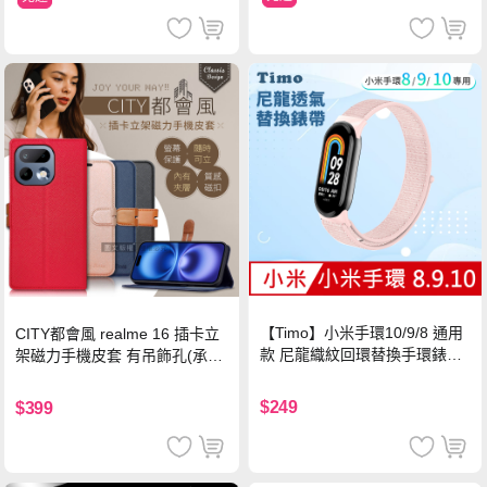
【Timo】小米手環10/9/8 通用
CITY都會風 realme 16 插卡立
款 尼龍織紋回環替換手環錶帶-
架磁力手機皮套 有吊飾孔(承諾
珍珠粉
黑)
$249
$399