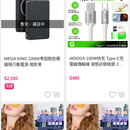
售完，補貨中
AIDOGA 100W快充 Type-C充
MEGA KING 10000準固態防爆
電線傳輸線 液態矽膠硅膠 2M
磁吸行動電源 暗影黑
支援iPhone17/安卓/手機/平板
$490
$2,180
免運