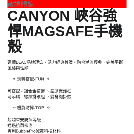
敬請體諒
CANYON 峽谷強
悍MAGSAFE手機
殼
延續BLAC品牌理念，活力經典兼備。融合潮流經典，完美平衡
風格與性能
✧ 玩轉搭配-FUN ✧
可搭配 - 鋁合金按鍵 、鏡頭保護框
可添購 - 螺絲掛環組 ，變身繩掛殼
✧ 機能防摔-TOP ✧
超越軍規防摔等級
通過抗菌檢測
專利BubblePro減震科技材料