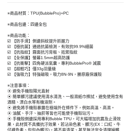
※商品材質：TPU(BubblePro)+PC
※商品包邊：四邊全包
※商品功能：
☑️ 【防手滑】側邊斜紋提升抓握力
☑️ 【極抗菌】通過抗菌檢測，有效抗99.9%細菌
☑️ 【抗指紋】霧面抗污背板、抵禦指紋
☑️ 【全保護】螢幕1.5mm超高防護
☑️ 【抗衝擊】四角硬派氣囊，專利BubblePro® 減震
☑️ 【超輕巧】僅33g羽量級
☑️ 【強吸力】特強磁吸，吸力8N-9N，勝原廠保護殼
※注意事項：
⦿ 避免手機殼陽光直射
⦿ 簡單髒污建議使用清水清洗、一般濕紙巾擦拭，避免使用含有
酒精、漂白水等有機溶劑。
⦿ 避免將手機殼暴露在極端外在條件下，例如高溫、高濕。
⦿ 油膩、手汗、抽菸等皆也可能使手機殼玷污。
⦿ 手機殼側邊採用專利Bubble TPU，可大幅增加抗震及止滑效
果，此材質不具備抗汙效果，若沾染色素、髒污(EX：口紅、牛
仔褲色素、包包內髒污)，將不易清潔、甚至無法完全清理掉髒