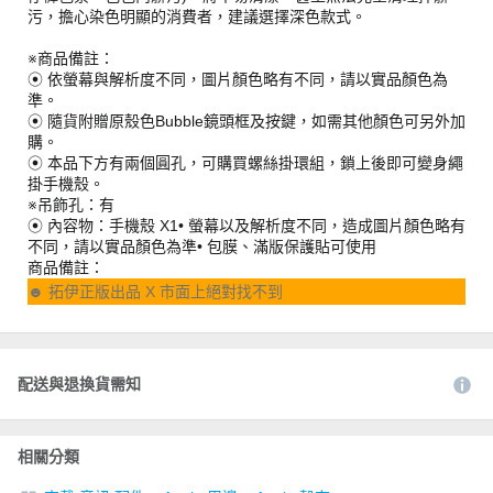
污，擔心染色明顯的消費者，建議選擇深色款式。
※商品備註：
⦿ 依螢幕與解析度不同，圖片顏色略有不同，請以實品顏色為
準。
⦿ 隨貨附贈原殼色Bubble鏡頭框及按鍵，如需其他顏色可另外加
購。
⦿ 本品下方有兩個圓孔，可購買螺絲掛環組，鎖上後即可變身繩
掛手機殼。
※吊飾孔：有
⦿ 內容物：手機殼 X1• 螢幕以及解析度不同，造成圖片顏色略有
不同，請以實品顏色為準• 包膜、滿版保護貼可使用
商品備註：
☻ 拓伊正版出品 X 市面上絕對找不到
配送與退換貨需知
相關分類