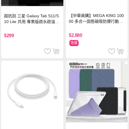
【中華員購】MEGA KING 100
超抗刮 三星 Galaxy Tab S11/S
00 多合一固態磁吸防爆行動電
10 Lite 共用 專業版疏水疏油9H
源 冰曜白
鋼化玻璃膜 平板玻璃貼
$2,880
$299
免運