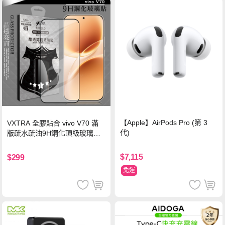
【Apple】AirPods Pro (第 3
VXTRA 全膠貼合 vivo V70 滿
代)
版疏水疏油9H鋼化頂級玻璃貼
保護貼(黑)
$7,115
$299
免運