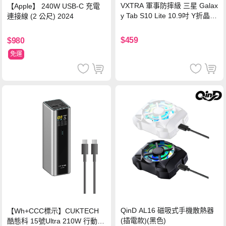
VXTRA 軍事防摔級 三星 Galax
【Apple】 240W USB-C 充電
y Tab S10 Lite 10.9吋 Y折晶透
連接線 (2 公尺) 2024
背蓋立架皮套 含筆槽(經典黑)
$459
$980
免運
QinD AL16 磁吸式手機散熱器
【Wh+CCC標示】CUKTECH
(插電款)(黑色)
酷態科 15號Ultra 210W 行動電