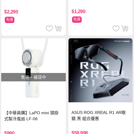
支架 黑
$1,290
$2,290
免運
免運
售完，補貨中
ASUS ROG XREAL R1 AR眼
【中華員購】LaPO mini 頸掛
鏡 黑 組合優惠
式製冷風扇 LF-06
$58,998
$990