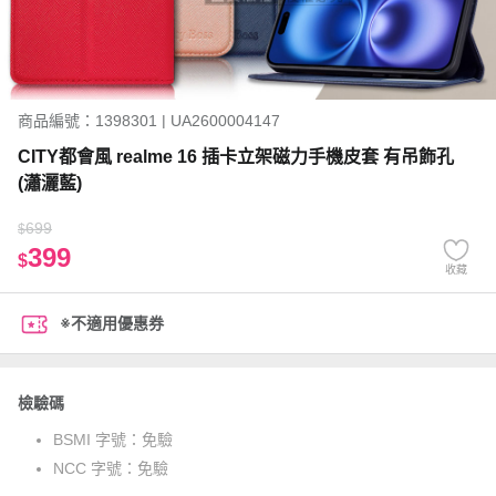
商品編號：1398301 | UA2600004147
CITY都會風 realme 16 插卡立架磁力手機皮套 有吊飾孔
(瀟灑藍)
699
$
399
$
收藏
※不適用優惠券
檢驗碼
BSMI 字號：
免驗
NCC 字號：
免驗