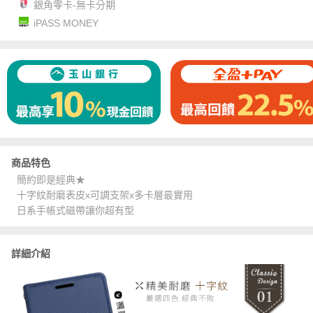
銀角零卡-無卡分期
iPASS MONEY
商品特色
簡約即是經典★
十字紋耐磨表皮x可調支架x多卡層最實用
日系手帳式磁帶讓你超有型
詳細介紹