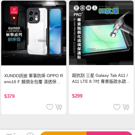
超抗刮 三星 Galaxy Tab A11 /
XUNDD訊迪 軍事防摔 OPPO R
A11 LTE 8.7吋 專業版疏水疏油
eno16 F 鏡頭全包覆 清透保護
9H鋼化玻璃膜 平板玻璃貼
殼 手機殼(夜幕黑)
$299
$379