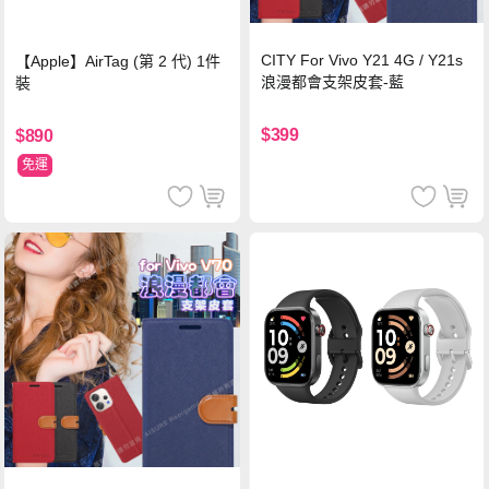
CITY For Vivo Y21 4G / Y21s
【Apple】AirTag (第 2 代) 1件
浪漫都會支架皮套-藍
裝
$399
$890
免運