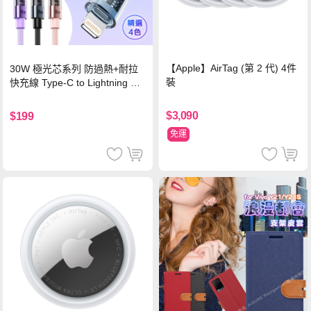
【Apple】AirTag (第 2 代) 4件
30W 極光芯系列 防過熱+耐拉
裝
快充線 Type-C to Lightning 傳
輸充電線(1.2M)黑色
$3,090
$199
免運