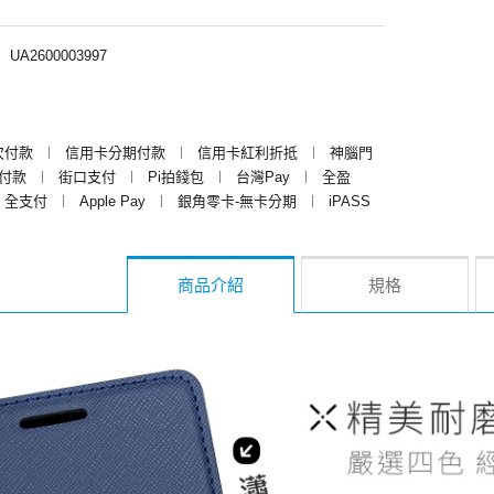
︱
UA2600003997
次付款
︱
信用卡分期付款
︱
信用卡紅利折抵
︱
神腦門
y付款
︱
街口支付
︱
Pi拍錢包
︱
台灣Pay
︱
全盈
全支付
︱
Apple Pay
︱
銀角零卡-無卡分期
︱
iPASS
商品介紹
規格