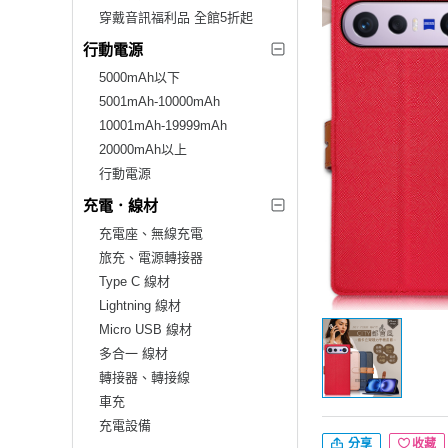
穿戴音訊福利品 全館5折起
行動電源
5000mAh以下
5001mAh-10000mAh
10001mAh-19999mAh
20000mAh以上
行動電源
充電．線材
充電座、無線充電
旅充、電源轉接器
Type C 線材
Lightning 線材
Micro USB 線材
多合一 線材
轉接器、轉接線
車充
充電設備
分享
收藏