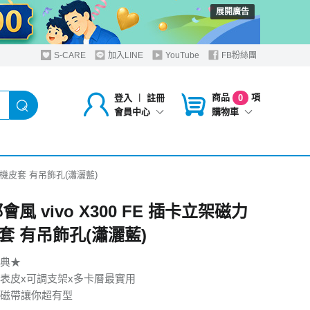
展開廣告
S-CARE
加入LINE
YouTube
FB粉絲團
商品
項
登入
︱
註冊
0
購物車
會員中心
力手機皮套 有吊飾孔(瀟灑藍)
都會風 vivo X300 FE 插卡立架磁力
套 有吊飾孔(瀟灑藍)
典★
表皮x可調支架x多卡層最實用
磁帶讓你超有型