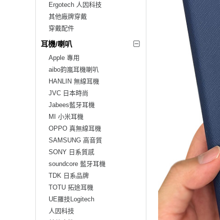
Ergotech 人因科技
其他廠牌穿戴
穿戴配件
耳機/喇叭
Apple 專用
aibo鈞嵐耳機喇叭
HANLIN 無線耳機
JVC 日本時尚
Jabees藍牙耳機
MI 小米耳機
OPPO 真無線耳機
SAMSUNG 高音質
SONY 日系質感
soundcore 藍牙耳機
TDK 日系品牌
TOTU 拓途耳機
UE羅技Logitech
人因科技