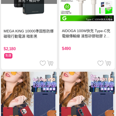
售完，補貨中
AIDOGA 100W快充 Type-C充
MEGA KING 10000準固態防爆
電線傳輸線 液態矽膠硅膠 2M
磁吸行動電源 暗影黑
支援iPhone17/安卓/手機/平板
$490
$2,180
免運