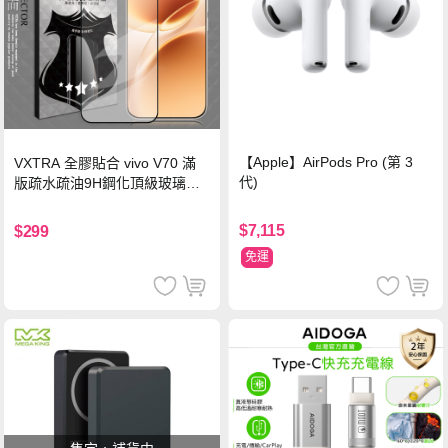
【Apple】AirPods Pro (第 3
VXTRA 全膠貼合 vivo V70 滿
代)
版疏水疏油9H鋼化頂級玻璃貼
保護貼(黑)
$7,115
$299
免運