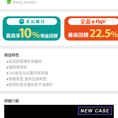
iPASS MONEY
商品特色
∎超高耐韌彈性保護殼
∎優質環保材
∎360度完全包覆完美保護
∎側邊氣墊,邊角加強氣墊
∎耐彎折能反覆拆卸不易變形
詳細介紹