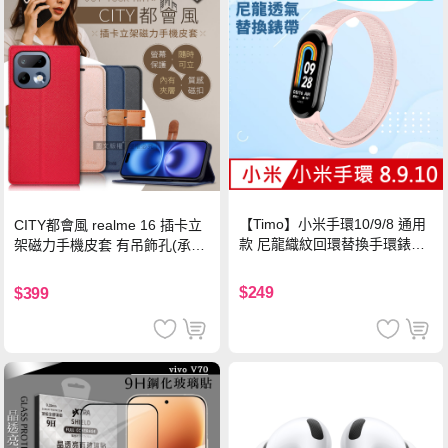
【Timo】小米手環10/9/8 通用
CITY都會風 realme 16 插卡立
款 尼龍織紋回環替換手環錶帶-
架磁力手機皮套 有吊飾孔(承諾
珍珠粉
黑)
$249
$399