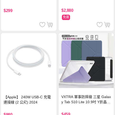
源 冰曜白
鋼化玻璃膜 平板玻璃貼
$2,880
$299
免運
VXTRA 軍事防摔級 三星 Galax
【Apple】 240W USB-C 充電
y Tab S10 Lite 10.9吋 Y折晶透
連接線 (2 公尺) 2024
背蓋立架皮套 含筆槽(經典黑)
$459
$980