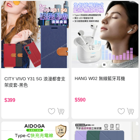
HANG W02 無線藍牙耳機
CITY VIVO Y31 5G 浪漫都會支
架皮套-黑色
$590
$399