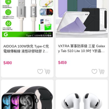
VXTRA 軍事防摔級 三星 Galax
AIDOGA 100W快充 Type-C充
y Tab S10 Lite 10.9吋 Y折晶透
電線傳輸線 液態矽膠硅膠 2M
背蓋立架皮套 含筆槽(經典黑)
支援iPhone17/安卓/手機/平板
$459
$490