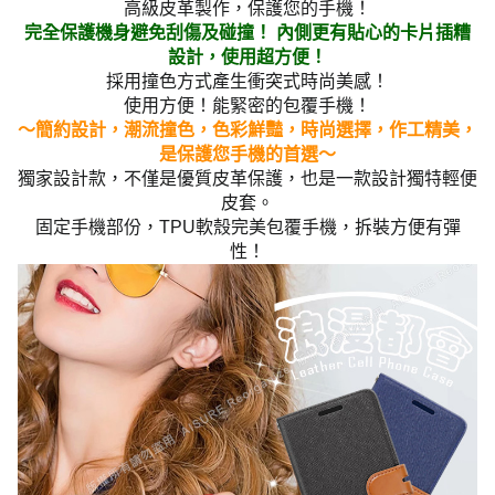
高級皮革製作，保護您的手機！
完全保護機身避免刮傷及碰撞！ 內側更有貼心的卡片插糟
設計，使用超方便！
採用撞色方式產生衝突式時尚美感！
使用方便！能緊密的包覆手機！
～簡約設計，潮流撞色，色彩鮮豔，時尚選擇，作工精美，
是保護您手機的首選～
獨家設計款，不僅是優質皮革保護，也是一款設計獨特輕便
皮套。
固定手機部份，TPU軟殼完美包覆手機，拆裝方便有彈
性！