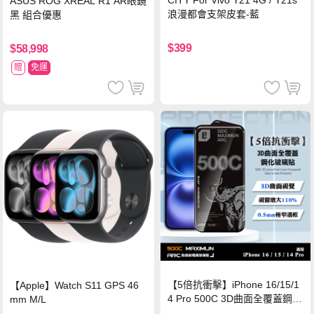
ASUS ROG XREAL R1 AR眼鏡
浪漫都會支架皮套-藍
黑 組合優惠
$399
$58,998
贈
免運
【5倍抗衝擊】iPhone 16/15/1
【Apple】Watch S11 GPS 46
4 Pro 500C 3D曲面全覆蓋鋼化
mm M/L
玻璃貼 0.5mm極窄邊框 防指紋