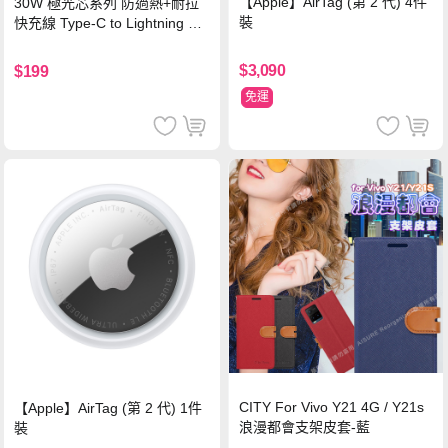
【Apple】AirTag (第 2 代) 4件
30W 極光芯系列 防過熱+耐拉
裝
快充線 Type-C to Lightning 傳
輸充電線(1.2M)黑色
$3,090
$199
免運
CITY For Vivo Y21 4G / Y21s
【Apple】AirTag (第 2 代) 1件
浪漫都會支架皮套-藍
裝