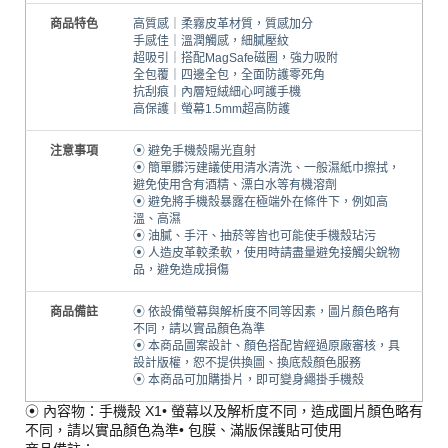
商品特色
高質感｜柔霧皮革材質，質感加分
手感佳｜溫潤觸感，細膩壓紋
超吸引｜搭配MagSafe磁圈，強力吸附
全包覆｜四邊全包，全面防護零死角
抗刮痕｜內層短絨細心呵護手機
高保護｜螢幕1.5mm超高防護
注意事項
⦿ 避免手機殼陽光直射
⦿ 簡單髒污建議使用清水清洗、一般濕紙巾擦拭，
避免使用含有酒精、漂白水等有機溶劑
⦿ 避免將手機殼暴露在極端外在條件下，例如高
溫、高濕
⦿ 油膩、手汗、抽菸等皆也可能使手機殼玷污
⦿ 人造皮革較柔軟，使用時請盡量避免接觸尖銳物
品，避免造成損傷
商品備註
⦿ 依設備螢幕與解析度不同等因素，圖片顏色略有
不同，請以實品顏色為準
⦿ 本商品圖案設計、顏色搭配皆經過原廠審核，具
設計版權，恕不提供換圖、換底殼顏色服務
⦿ 本商品可加購掛片，即可變身繩掛手機殼
⦿ 內容物：手機殼 X1• 螢幕以及解析度不同，造成圖片顏色略有
不同，請以實品顏色為準• 包膜、滿版保護貼可使用