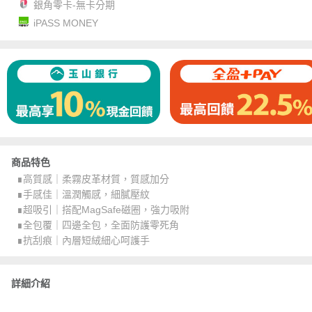
銀角零卡-無卡分期
iPASS MONEY
商品特色
∎高質感｜柔霧皮革材質，質感加分
∎手感佳｜溫潤觸感，細膩壓紋
∎超吸引｜搭配MagSafe磁圈，強力吸附
∎全包覆｜四邊全包，全面防護零死角
∎抗刮痕｜內層短絨細心呵護手
詳細介紹