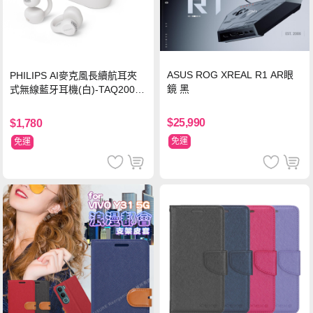
ASUS ROG XREAL R1 AR眼
PHILIPS AI麥克風長續航耳夾
鏡 黑
式無線藍牙耳機(白)-TAQ2000
WT
$25,990
$1,780
免運
免運