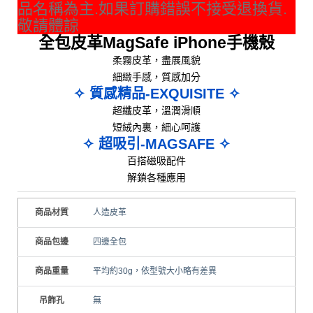
品名稱為主.如果訂購錯誤不接受退換貨.
敬請體諒
全包皮革MagSafe iPhone手機殼
柔霧皮革，盡展風貌
細緻手感，質感加分
✧ 質感精品-EXQUISITE ✧
超纖皮革，溫潤滑順
短絨內裏，細心呵護
✧ 超吸引-MAGSAFE ✧
百搭磁吸配件
解鎖各種應用
商品材質
人造皮革
商品包邊
四邊全包
商品重量
平均約30g，依型號大小略有差異
吊飾孔
無