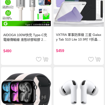
VXTRA 軍事防摔級 三星 Galax
AIDOGA 100W快充 Type-C充
y Tab S10 Lite 10.9吋 Y折晶透
電線傳輸線 液態矽膠硅膠 2M
背蓋立架皮套 含筆槽(經典黑)
支援iPhone17/安卓/手機/平板
$459
$490