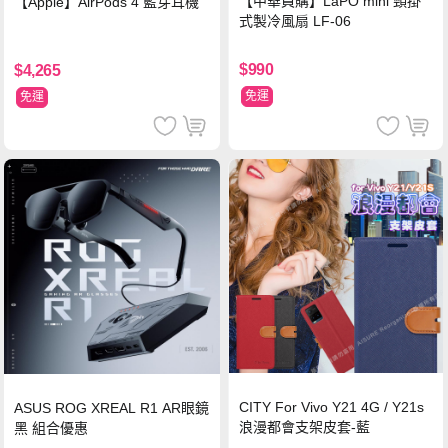
【中華員購】LaPO mini 頸掛
【Apple】AirPods 4 藍芽耳機
式製冷風扇 LF-06
$990
$4,265
免運
免運
CITY For Vivo Y21 4G / Y21s
ASUS ROG XREAL R1 AR眼鏡
浪漫都會支架皮套-藍
黑 組合優惠