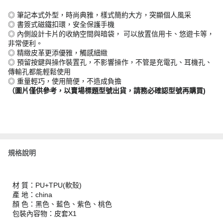
◎ 筆記本式外型，時尚典雅，樣式簡約大方，突顯個人風采
◎ 書簽式磁鐵扣環，安全保護手機
◎ 內側設計卡片的收納空間與暗袋， 可以放置信用卡、悠遊卡等，
非常便利。
◎ 精緻皮革更添優雅，觸感細緻
◎ 預留按鍵與操作裝置孔，不影響操作，不管是充電孔、耳機孔、
傳輸孔都能輕鬆使用
◎ 重量輕巧，使用簡便，不造成負擔
（圖片僅供參考，以賣場標題型號出貨，請務必確認型號再購買)
規格說明
材 質：PU+TPU(軟殼)
產 地：china
顏 色：黑色、藍色、紫色、桃色
包裝內容物：皮套X1