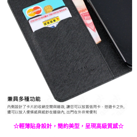
☆輕薄貼身設計，簡約美型，呈現高級質感☆