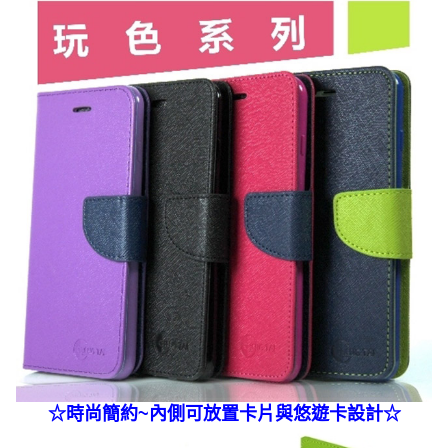
☆
時尚簡約~內側可放置卡片與悠遊卡
設計☆