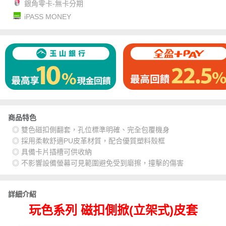
銀角零卡-無卡分期
iPASS MONEY
商品特色
◎ 雙色磁扣側翻套，孔位標準明確、完全包覆機身
◎ 採用柔軟舒適PU皮革材質，配合優質塑料殼框
◎ 具備卡片插槽可供收納
◎ 不影響設備螢幕可見範圍避免受到磨擦，撞擊的傷害
詳細介紹
玩色系列 磁扣側掀(立架式)皮套