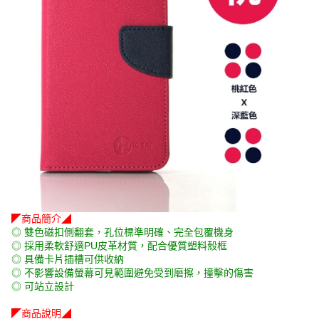
◤商品簡介◢
◎ 雙色磁扣側翻套，孔位標準明確、完全包覆機身
◎ 採用柔軟舒適PU皮革材質，配合優質塑料殼框
◎ 具備卡片插槽可供收納
◎ 不影響設備螢幕可見範圍避免受到磨擦，撞擊的傷害
◎ 可站立設計
◤商品說明◢