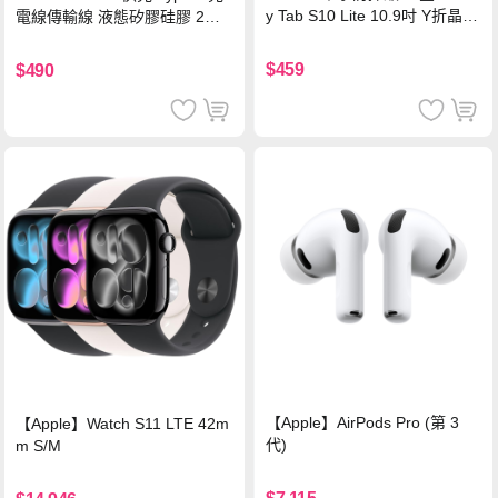
y Tab S10 Lite 10.9吋 Y折晶透
電線傳輸線 液態矽膠硅膠 2M
背蓋立架皮套 含筆槽(經典黑)
支援iPhone17/安卓/手機/平板
$459
$490
【Apple】AirPods Pro (第 3
【Apple】Watch S11 LTE 42m
代)
m S/M