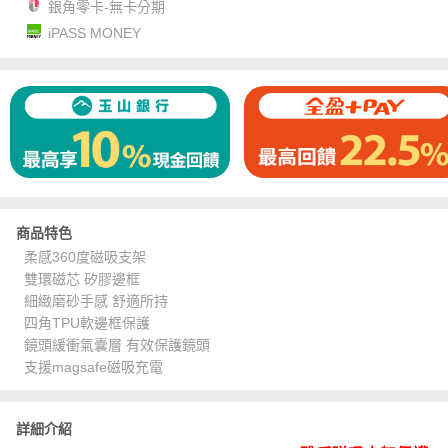
銀角零卡-無卡分期
iPASS MONEY
商品特色
柔感360度磁吸支架
雙環磁芯 矽膠邊框
細緻磨砂手感 舒適所持
四角TPU軟邊框保護
鏡頭緩衝氣囊層 有效保護鏡頭
支援magsafe磁吸充電
詳細介紹