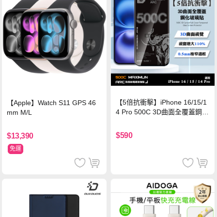
【5倍抗衝擊】iPhone 16/15/1
【Apple】Watch S11 GPS 46
4 Pro 500C 3D曲面全覆蓋鋼化
mm M/L
玻璃貼 0.5mm極窄邊框 防指紋
保護貼
$590
$13,390
免運