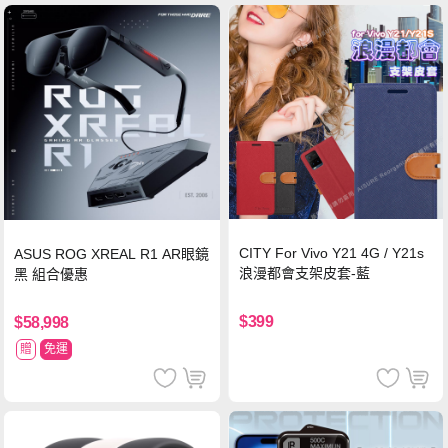
CITY For Vivo Y21 4G / Y21s
ASUS ROG XREAL R1 AR眼鏡
浪漫都會支架皮套-藍
黑 組合優惠
$399
$58,998
贈
免運