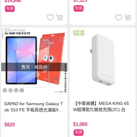
$7,115
$14,946
免運
免運
售完，補貨中
【中華員購】MEGA KING 65
DAPAD for Samsung Galaxy T
W超薄氮化鎵旅充頭(2C) 白
ab S10 FE 平板高透光滿版9H
鋼化玻璃保護貼
$1,090
$620
免運