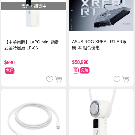
售完，補貨中
ASUS ROG XREAL R1 AR眼
【中華員購】LaPO mini 頸掛
鏡 黑 組合優惠
式製冷風扇 LF-06
$58,998
$990
贈
免運
免運