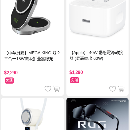
【Apple】 40W 動態電源轉接
【中華員購】MEGA KING Ｑi2
器 (最高輸出 60W)
三合一15W磁吸折疊無線充電
支架 黑
$1,290
$2,290
免運
免運