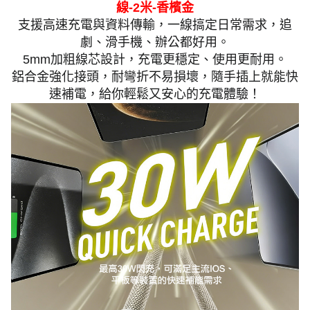
線-2米-香檳金
支援高速充電與資料傳輸，一線搞定日常需求，追
劇、滑手機、辦公都好用。
5mm加粗線芯設計，充電更穩定、使用更耐用。
鋁合金強化接頭，耐彎折不易損壞，隨手插上就能快
速補電，給你輕鬆又安心的充電體驗！