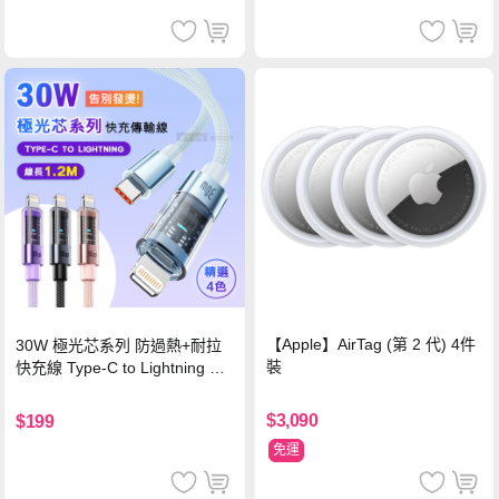
【Apple】AirTag (第 2 代) 4件
30W 極光芯系列 防過熱+耐拉
裝
快充線 Type-C to Lightning 傳
輸充電線(1.2M)黑色
$3,090
$199
免運