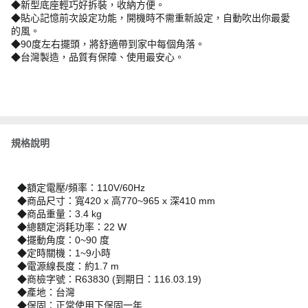
◆新型底座輕巧好拆裝，收納方便。
◆貼心記憶前次設定功能，開機時不需重新設定，自動吹出你最愛
的風。
◆90度左右擺頭，將舒適帶到家中每個角落。
◆台灣製造，品質有保障、使用最安心。
規格說明
◆額定電壓/頻率：110V/60Hz
◆商品尺寸：寬420 x 高770~965 x 深410 mm
◆商品重量：3.4 kg
◆總額定消耗功率：22 W
◆擺動角度：0~90 度
◆定時關機：1~9小時
◆電源線長度：約1.7 m
◆商檢字號：R63830 (到期日：116.03.19)
◆產地：台灣
◆保固：正常使用下保固一年