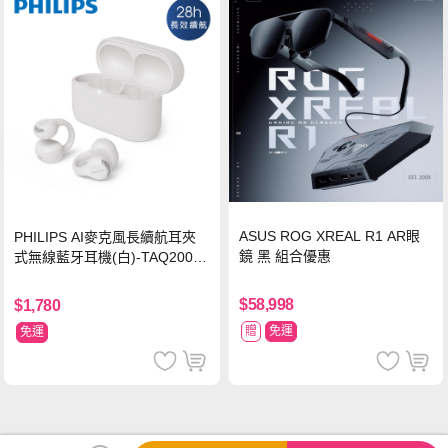
ASUS ROG XREAL R1 AR眼
PHILIPS AI麥克風長續航耳夾
鏡 黑 組合優惠
式無線藍牙耳機(白)-TAQ2000
WT
$58,998
$1,780
贈
免運
免運