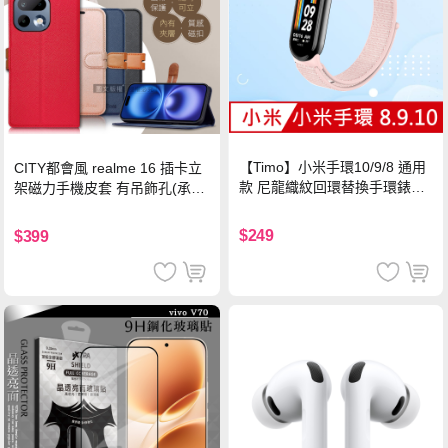
【Timo】小米手環10/9/8 通用
CITY都會風 realme 16 插卡立
款 尼龍織紋回環替換手環錶帶-
架磁力手機皮套 有吊飾孔(承諾
珍珠粉
黑)
$249
$399