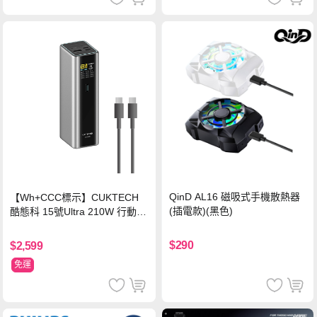
QinD AL16 磁吸式手機散熱器
【Wh+CCC標示】CUKTECH
(插電款)(黑色)
酷態科 15號Ultra 210W 行動電
源 20000mAh (PB200U) -灰色
$290
$2,599
免運