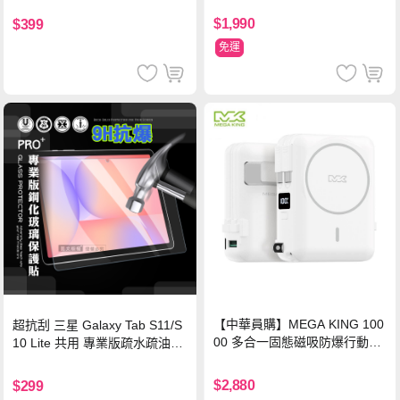
$1,990
$399
免運
【中華員購】MEGA KING 100
超抗刮 三星 Galaxy Tab S11/S
00 多合一固態磁吸防爆行動電
10 Lite 共用 專業版疏水疏油9H
源 冰曜白
鋼化玻璃膜 平板玻璃貼
$2,880
$299