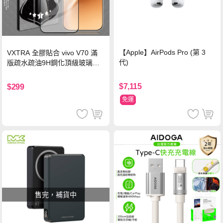
【Apple】AirPods Pro (第 3
VXTRA 全膠貼合 vivo V70 滿
代)
版疏水疏油9H鋼化頂級玻璃貼
保護貼(黑)
$7,115
$299
免運
售完，補貨中