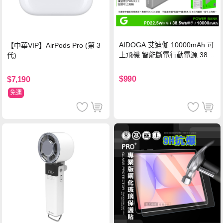
AIDOGA 艾迪伽 10000mAh 可
【中華VIP】AirPods Pro (第 3
上飛機 智能斷電行動電源 38.5
代)
Wh PD雙向快充充電線 鈦銀 台
灣BSMI/中國CCC/歐美CE/FCC
$990
$7,190
認證
免運