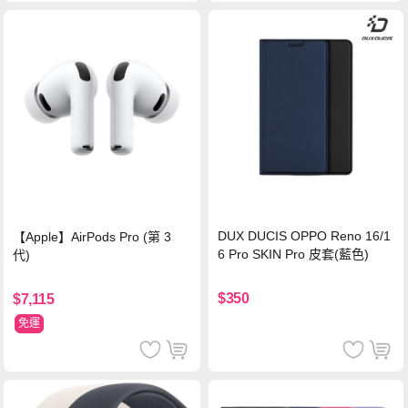
DUX DUCIS OPPO Reno 16/1
【Apple】AirPods Pro (第 3
6 Pro SKIN Pro 皮套(藍色)
代)
$350
$7,115
免運