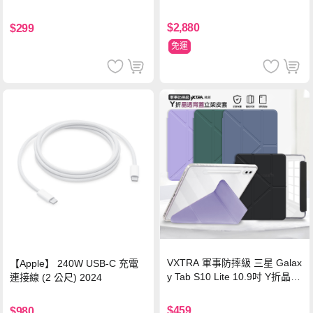
源 冰曜白
鋼化玻璃膜 平板玻璃貼
$2,880
$299
免運
VXTRA 軍事防摔級 三星 Galax
【Apple】 240W USB-C 充電
y Tab S10 Lite 10.9吋 Y折晶透
連接線 (2 公尺) 2024
背蓋立架皮套 含筆槽(經典黑)
$459
$980