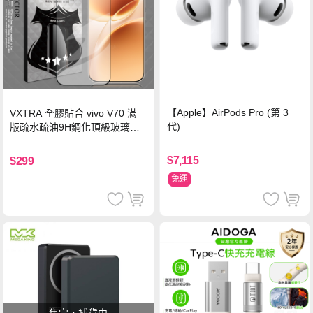
【Apple】AirPods Pro (第 3
VXTRA 全膠貼合 vivo V70 滿
代)
版疏水疏油9H鋼化頂級玻璃貼
保護貼(黑)
$7,115
$299
免運
售完，補貨中