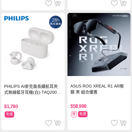
ASUS ROG XREAL R1 AR眼
PHILIPS AI麥克風長續航耳夾
鏡 黑 組合優惠
式無線藍牙耳機(白)-TAQ2000
WT
$58,998
$1,780
贈
免運
免運