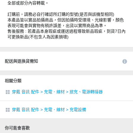
全部或部分內容轉載。
訂購前，請務必自行確認所訂購的型號(是否與該機型相同)
本產品皆以實品拍攝商品，但因拍攝時受環境、光線影響，顏色
表現可能會與實物有稍許誤差，出貨以實際商品為準。
售後服務 : 若產品本身瑕疵或運送過程導致新品瑕疵，到貨7日內
可更換新品(不包含人為因素損壞)
配送與退換貨需知
相關分類
穿戴 音訊 配件
>
充電．線材
>
旅充、電源轉接器
穿戴 音訊 配件
>
充電．線材
>
充電設備
你可能會喜歡