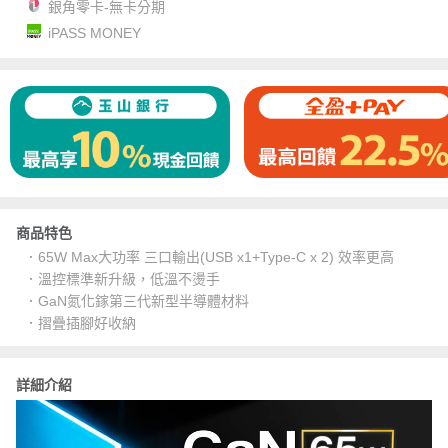
銀角零卡-無卡分期
iPASS MONEY
商品特色
．65W Max大功率 三口輸出(USB x1+Type-C x 2) 效率更高
．溫控標準新升級，低溫不燙手
．GaN氮化鎵第三代新型半導體材料
．摺疊插腳好收納
詳細介紹