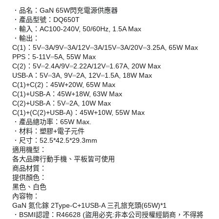
．品名：GaN 65W閃充電源供應器
．產品型號：DQ650T
．輸入：AC100-240V, 50/60Hz, 1.5A Max
．輸出：
C(1)：5V⎓3A/9V⎓3A/12V⎓3A/15V⎓3A/20V⎓3.25A, 65W Max
PPS：5-11V⎓5A, 55W Max
C(2)：5V⎓2.4A/9V⎓2.22A/12V⎓1.67A, 20W Max
USB-A：5V⎓3A, 9V⎓2A, 12V⎓1.5A, 18W Max
C(1)+C(2)：45W+20W, 65W Max
C(1)+USB-A：45W+18W, 63W Max
C(2)+USB-A：5V⎓2A, 10W Max
C(1)+(C(2)+USB-A)：45W+10W, 55W Max
．產品總功率：65W Max.
．材料：塑膠+電子元件
．尺寸：52.5*42.5*29.3mm
適用機型：
各大品牌行動手機、平板皆可使用
商品材質：
提供顏色：
黑色、白色
內容物：
GaN 氮化鎵 2Type-C+1USB-A 三孔旅充頭(65W)*1
．BSMI認證：R46628 (盜用必究:非本公司授權經銷商，不得將