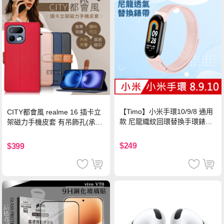
【Timo】小米手環10/9/8 通用
CITY都會風 realme 16 插卡立
款 尼龍織紋回環替換手環錶帶-
架磁力手機皮套 有吊飾孔(承諾
珍珠粉
黑)
$249
$399