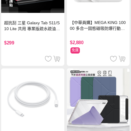
【中華員購】MEGA KING 100
超抗刮 三星 Galaxy Tab S11/S
00 多合一固態磁吸防爆行動電
10 Lite 共用 專業版疏水疏油9H
源 冰曜白
鋼化玻璃膜 平板玻璃貼
$2,880
$299
免運