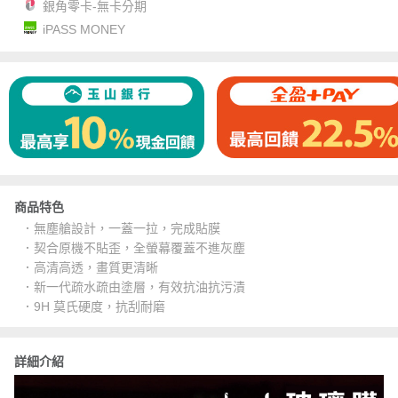
銀角零卡-無卡分期
iPASS MONEY
商品特色
．無塵艙設計，一蓋一拉，完成貼膜
．契合原機不貼歪，全螢幕覆蓋不進灰塵
．高清高透，畫質更清晰
．新一代疏水疏由塗層，有效抗油抗污漬
．9H 莫氏硬度，抗刮耐磨
詳細介紹