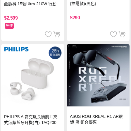
(插電款)(黑色)
酷態科 15號Ultra 210W 行動電
源 20000mAh (PB200U) -灰色
$290
$2,599
免運
ASUS ROG XREAL R1 AR眼
PHILIPS AI麥克風長續航耳夾
鏡 黑 組合優惠
式無線藍牙耳機(白)-TAQ2000
WT