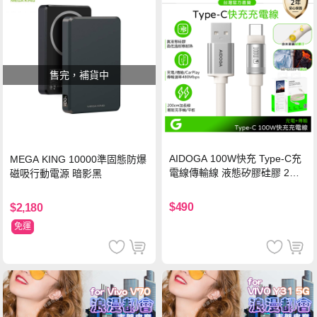
售完，補貨中
AIDOGA 100W快充 Type-C充
MEGA KING 10000準固態防爆
電線傳輸線 液態矽膠硅膠 2M
磁吸行動電源 暗影黑
支援iPhone17/安卓/手機/平板
$490
$2,180
免運