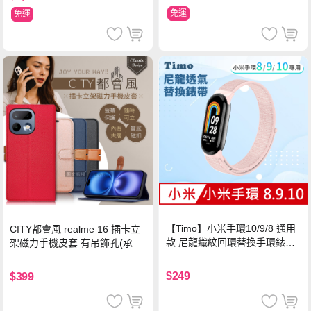
免運
免運
【Timo】小米手環10/9/8 通用
CITY都會風 realme 16 插卡立
款 尼龍織紋回環替換手環錶帶-
架磁力手機皮套 有吊飾孔(承諾
珍珠粉
黑)
$249
$399