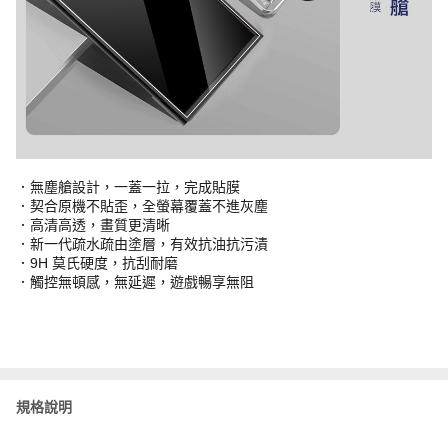
．無塵艙設計，一蓋一拉，完成貼膜
．契合原機不貼歪，全螢幕覆蓋不進灰塵
．高清高透，畫質更清晰
．新一代疏水疏由塗層，有效抗油抗污漬
．9H 莫氏硬度，抗刮耐磨
．觸控無頓感，無延遲，遊戲暢享無阻
規格說明