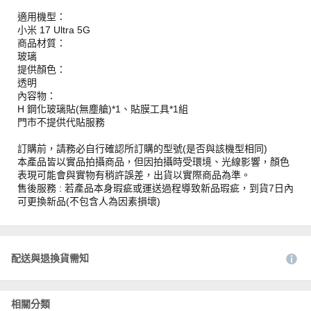
適用機型：
小米 17 Ultra 5G
商品材質：
玻璃
提供顏色：
透明
內容物：
H 鋼化玻璃貼(無塵艙)*1、貼膜工具*1組
門市不提供代貼服務
訂購前，請務必自行確認所訂購的型號(是否與該機型相同)
本產品皆以實品拍攝商品，但因拍攝時受環境、光線影響，顏色
表現可能會與實物有稍許誤差，出貨以實際商品為準。
售後服務 : 若產品本身瑕疵或運送過程導致新品瑕疵，到貨7日內
可更換新品(不包含人為因素損壞)
配送與退換貨需知
相關分類