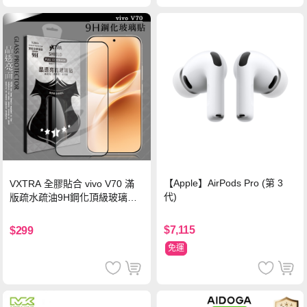
【Apple】AirPods Pro (第 3
VXTRA 全膠貼合 vivo V70 滿
代)
版疏水疏油9H鋼化頂級玻璃貼
保護貼(黑)
$7,115
$299
免運