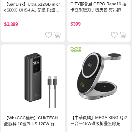
CITY都會風 OPPO Reno16 插
【SanDisk】Ultra 512GB micr
卡立架磁力手機皮套 有吊飾孔
oSDXC UHS-I A1 記憶卡(讀取
(奢華紅)
達150MB/s)
$399
$3,399
【中華員購】MEGA KING Ｑi2
【Wh+CCC標示】CUKTECH
三合一15W磁吸折疊無線充電
酷態科 10號PLUS 120W 行動
支架 黑
電源 15000mAh (PB150P)-黑