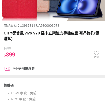
商品編號：1396731 | UA2600003073
CITY都會風 vivo V70 插卡立架磁力手機皮套 有吊飾孔(瀟
灑藍)
699
$
399
$
收藏
※不適用優惠券
檢驗碼
BSMI 字號：
免驗
NCC 字號：
免驗