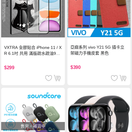
亞麻系列 vivo Y21 5G 插卡立
VXTRA 全膠貼合 iPhone 11 / X
架磁力手機皮套 黑色
R 6.1吋 共用 滿版疏水疏油9H
鋼化頂級玻璃膜(黑)
$390
$299
售完，補貨中