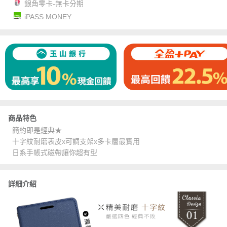
銀角零卡-無卡分期
iPASS MONEY
商品特色
簡約即是經典★
十字紋耐磨表皮x可調支架x多卡層最實用
日系手帳式磁帶讓你超有型
詳細介紹