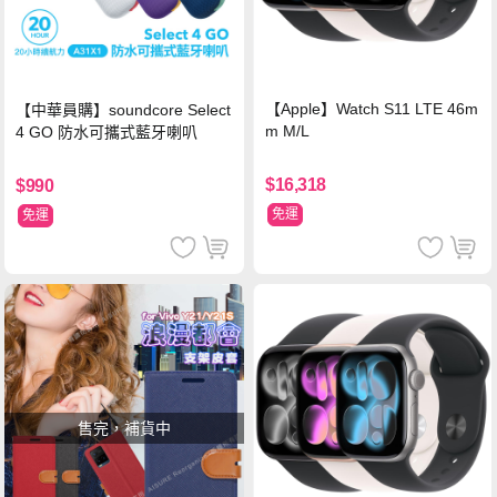
【Apple】Watch S11 LTE 46m
【中華員購】soundcore Select
m M/L
4 GO 防水可攜式藍牙喇叭
$16,318
$990
免運
免運
售完，補貨中