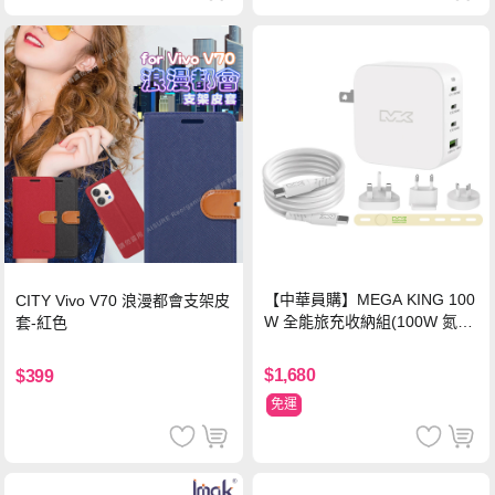
【中華員購】MEGA KING 100
CITY Vivo V70 浪漫都會支架皮
W 全能旅充收納組(100W 氮化
套-紅色
鎵旅充頭 +100W高速充電線附
萬國轉接器)
$1,680
$399
免運