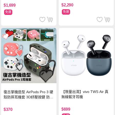
色
$2,290
$1,699
免運
免運
【限量出清】vivo TWS Air 真
復古掌機造型 AirPods Pro 3 硬
無線藍牙耳機
殼防摔耳機套 3D紓壓按鍵 防開
鎖扣 附心形掛勾(懷舊灰)
$699
$370