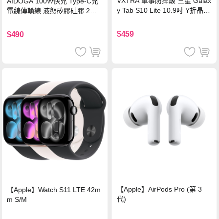
VXTRA 軍事防摔級 三星 Galax
AIDOGA 100W快充 Type-C充
y Tab S10 Lite 10.9吋 Y折晶透
電線傳輸線 液態矽膠硅膠 2M
背蓋立架皮套 含筆槽(經典黑)
支援iPhone17/安卓/手機/平板
$459
$490
【Apple】AirPods Pro (第 3
【Apple】Watch S11 LTE 42m
代)
m S/M