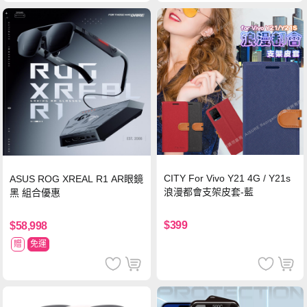
CITY For Vivo Y21 4G / Y21s
ASUS ROG XREAL R1 AR眼鏡
浪漫都會支架皮套-藍
黑 組合優惠
$399
$58,998
贈
免運