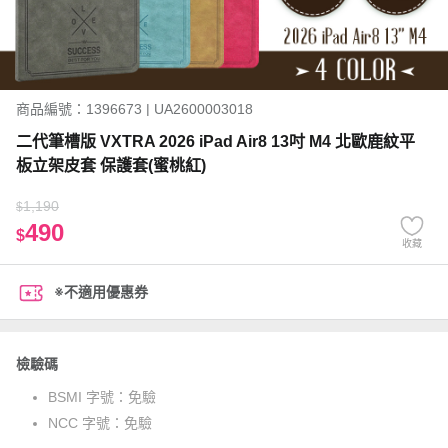
商品編號：1396673 | UA2600003018
二代筆槽版 VXTRA 2026 iPad Air8 13吋 M4 北歐鹿紋平
板立架皮套 保護套(蜜桃紅)
1,190
$
490
$
收藏
※不適用優惠券
檢驗碼
BSMI 字號：
免驗
NCC 字號：
免驗