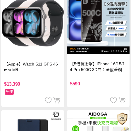
【5倍抗衝擊】iPhone 16/15/1
【Apple】Watch S11 GPS 46
4 Pro 500C 3D曲面全覆蓋鋼化
mm M/L
玻璃貼 0.5mm極窄邊框 防指紋
保護貼
$590
$13,390
免運