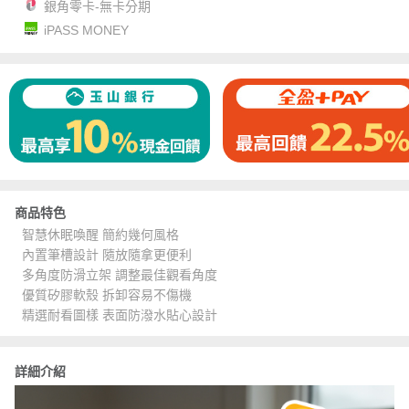
銀角零卡-無卡分期
iPASS MONEY
商品特色
智慧休眠喚醒 簡約幾何風格
內置筆槽設計 隨放隨拿更便利
多角度防滑立架 調整最佳觀看角度
優質矽膠軟殼 拆卸容易不傷機
精選耐看圖樣 表面防潑水貼心設計
詳細介紹