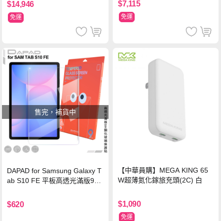
$7,115
$14,946
免運
免運
售完，補貨中
【中華員購】MEGA KING 65
DAPAD for Samsung Galaxy T
W超薄氮化鎵旅充頭(2C) 白
ab S10 FE 平板高透光滿版9H
鋼化玻璃保護貼
$1,090
$620
免運