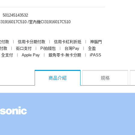
︱
501245143532
916017C510 /室內機CI31916017C510
次付款
︱
信用卡分期付款
︱
信用卡紅利折抵
︱
神腦門
y付款
︱
街口支付
︱
Pi拍錢包
︱
台灣Pay
︱
全盈
全支付
︱
Apple Pay
︱
銀角零卡-無卡分期
︱
iPASS
商品介紹
規格