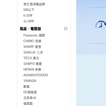
其它清淨機品牌
5坪以下
6-10坪
11-20坪
風扇．電暖器
Panasonic 國際
CHIMEI 奇美
SHARP 夏普
SANLUX 三洋
TECO 東元
SAMPO 聲寶
HERAN 禾聯
ADAMOUTDOOR
YAMADA
勳風
DC節能扇
正負零±0
循環扇