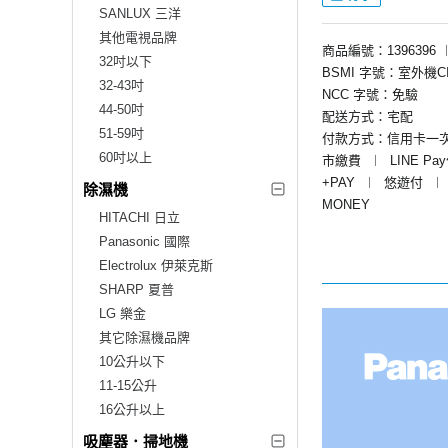
SANLUX 三洋
其他電視品牌
商品編號：1396396
32吋以下
BSMI 字號：室外機CI31
32-43吋
NCC 字號：免驗
44-50吋
配送方式：宅配
51-59吋
付款方式：信用卡一
60吋以上
市繳費
︱
LINE Pa
+PAY
︱
悠遊付
︱
除濕機
MONEY
HITACHI 日立
Panasonic 國際
Electrolux 伊萊克斯
SHARP 夏普
LG 樂金
其它除濕機品牌
10公升以下
11-15公升
16公升以上
吸塵器．掃地機