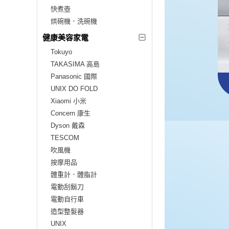
快煮壺
烘碗機．洗碗機
健康美容家電
Tokuyo
TAKASIMA 高島
Panasonic 國際
UNIX DO FOLD
Xiaomi 小米
Concern 康生
Dyson 戴森
TESCOM
吹風機
按摩用品
體重計．體脂計
電動刮鬍刀
電動自行車
造型整髮器
UNIX