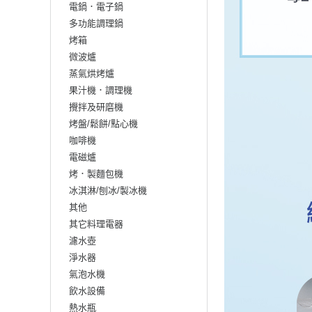
電鍋．電子鍋
多功能調理鍋
烤箱
微波爐
蒸氣烘烤爐
果汁機．調理機
攪拌及研磨機
烤盤/鬆餅/點心機
咖啡機
電磁爐
烤．製麵包機
冰淇淋/刨冰/製冰機
其他
其它料理電器
濾水壺
淨水器
氣泡水機
飲水設備
熱水瓶