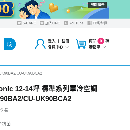
展開廣告
S-CARE
加入LINE
YouTube
FB粉絲團
商品
項
登入
︱
註冊
0
購物車
會員中心
K90BA2/CU-UK90BCA2
sonic 12-14坪 標準系列單冷空調
90BA2/CU-UK90BCA2
保冷媒
子抗菌