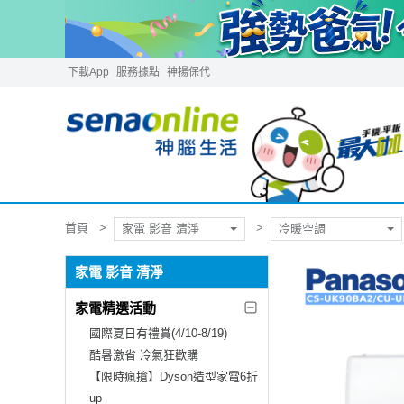
下載App
服務據點
神揚保代
首頁
家電 影音 清淨
冷暖空調
家電 影音 清淨
家電精選活動
國際夏日有禮賞(4/10-8/19)
酷暑激省 冷氣狂歡購
【限時瘋搶】Dyson造型家電6折
up