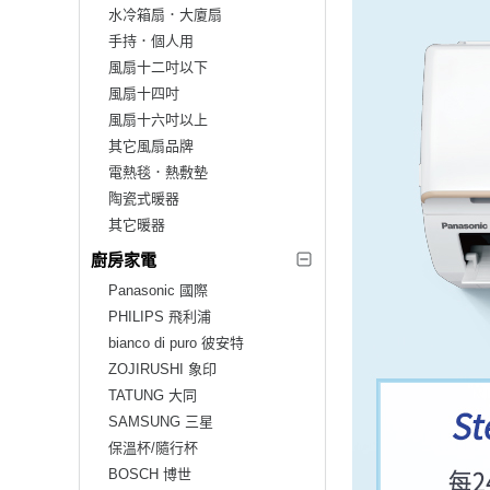
水冷箱扇．大廈扇
手持．個人用
風扇十二吋以下
風扇十四吋
風扇十六吋以上
其它風扇品牌
電熱毯．熱敷墊
陶瓷式暖器
其它暖器
廚房家電
Panasonic 國際
PHILIPS 飛利浦
bianco di puro 彼安特
ZOJIRUSHI 象印
TATUNG 大同
SAMSUNG 三星
保溫杯/隨行杯
BOSCH 博世