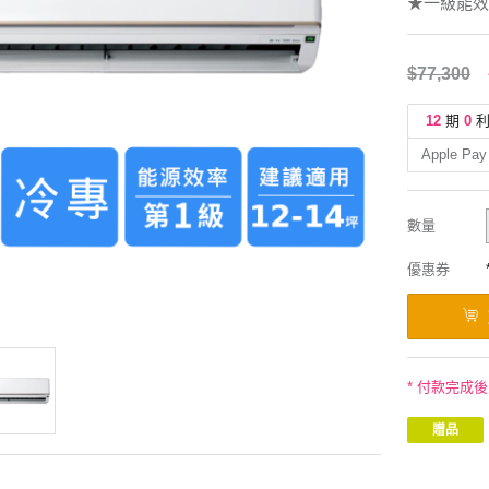
★一級能效
$77,300
12
期
0
Apple Pay
數量
優惠券
* 付款完成
贈品