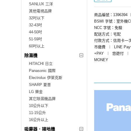
SANLUX 三洋
其他電視品牌
商品編號：1396394
32吋以下
BSMI 字號：室外機CI31
32-43吋
NCC 字號：免驗
44-50吋
配送方式：宅配
51-59吋
付款方式：信用卡一
60吋以上
市繳費
︱
LINE Pa
+PAY
︱
悠遊付
︱
除濕機
MONEY
HITACHI 日立
Panasonic 國際
Electrolux 伊萊克斯
SHARP 夏普
LG 樂金
其它除濕機品牌
10公升以下
11-15公升
16公升以上
吸塵器．掃地機