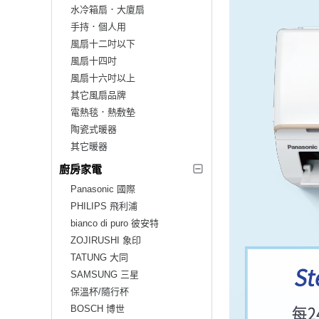
水冷箱扇．大廈扇
手持．個人用
風扇十二吋以下
風扇十四吋
風扇十六吋以上
其它風扇品牌
電熱毯．熱敷墊
陶瓷式暖器
其它暖器
廚房家電
Panasonic 國際
PHILIPS 飛利浦
bianco di puro 彼安特
ZOJIRUSHI 象印
TATUNG 大同
SAMSUNG 三星
保溫杯/隨行杯
BOSCH 博世