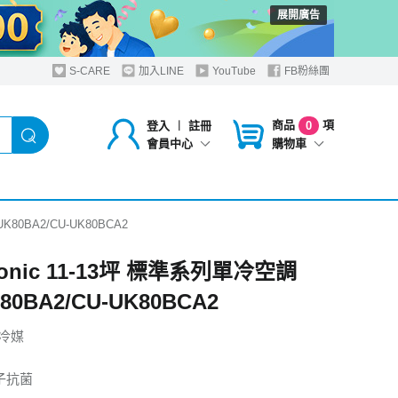
展開廣告
S-CARE
加入LINE
YouTube
FB粉絲團
商品
項
登入
︱
註冊
0
購物車
會員中心
K80BA2/CU-UK80BCA2
sonic 11-13坪 標準系列單冷空調
80BA2/CU-UK80BCA2
保冷媒
子抗菌