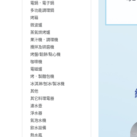
電鍋．電子鍋
多功能調理鍋
烤箱
微波爐
蒸氣烘烤爐
果汁機．調理機
攪拌及研磨機
烤盤/鬆餅/點心機
咖啡機
電磁爐
烤．製麵包機
冰淇淋/刨冰/製冰機
其他
其它料理電器
濾水壺
淨水器
氣泡水機
飲水設備
熱水瓶