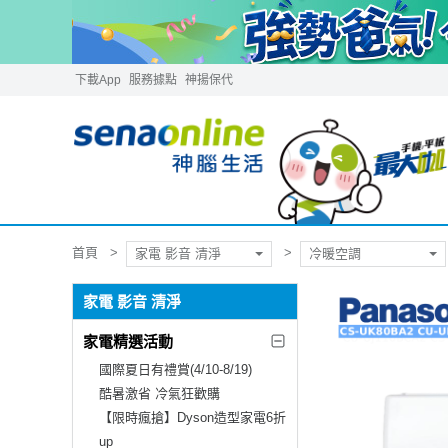
下載App
服務據點
神揚保代
首頁
家電 影音 清淨
冷暖空調
家電 影音 清淨
家電精選活動
國際夏日有禮賞(4/10-8/19)
酷暑激省 冷氣狂歡購
【限時瘋搶】Dyson造型家電6折
up