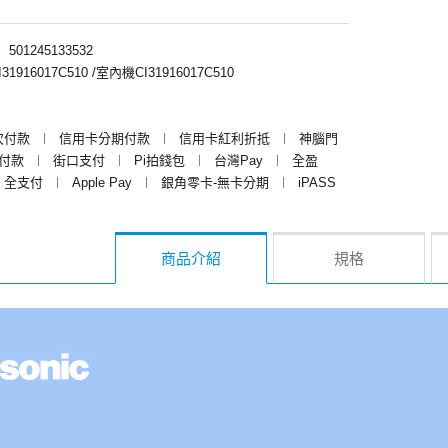
︱
501245133532
916017C510 /室內機CI31916017C510
次付款
︱
信用卡分期付款
︱
信用卡紅利折抵
︱
神腦門
y付款
︱
街口支付
︱
Pi拍錢包
︱
台灣Pay
︱
全盈
全支付
︱
Apple Pay
︱
銀角零卡-無卡分期
︱
iPASS
商品介紹
規格