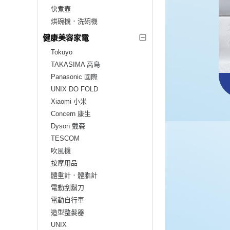
快煮壺
烘碗機．洗碗機
健康美容家電
Tokuyo
TAKASIMA 高島
Panasonic 國際
UNIX DO FOLD
Xiaomi 小米
Concern 康生
Dyson 戴森
TESCOM
吹風機
按摩用品
體重計．體脂計
電動刮鬍刀
電動自行車
造型整髮器
UNIX