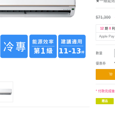
★一級能效
$71,300
12
期
0
Apple Pay
數量
優惠券
* 付款完成
贈品